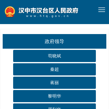
政府领导
苟晓斌
秦超
蒋丽
黎明华