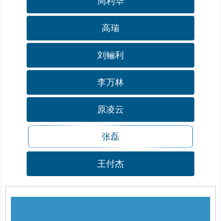
周利华
高瑞
刘鲡利
李万林
原凌云
张磊
王付杰