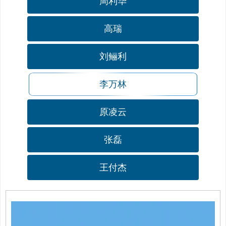
周利华
高瑞
刘鲡利
李万林
原凌云
张磊
王付杰