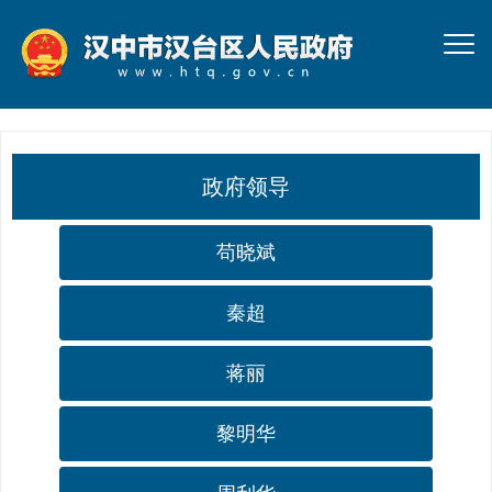
政府领导
苟晓斌
秦超
蒋丽
黎明华