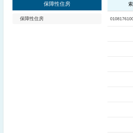
保障性住房
索
保障性住房
0108176100