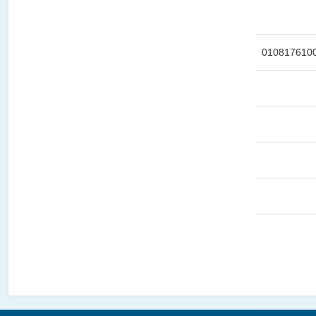
0108176100