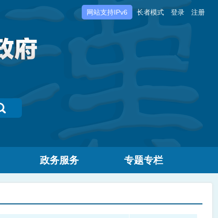
网站支持IPv6
长者模式
登录
注册
政务服务
专题专栏