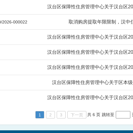
汉台区保障性住房管理中心关于汉台区202
取消购房提取年限限制，汉中
/2026-000022
汉台区保障性住房管理中心关于汉台区202
汉台区保障性住房管理中心关于汉台区202
汉台区保障性住房管理中心关于汉台区202
汉台区保障性住房管理中心关于区本级
汉台区保障性住房管理中心关于汉台区202
共 6 页
跳转至
1
2
3
下一页