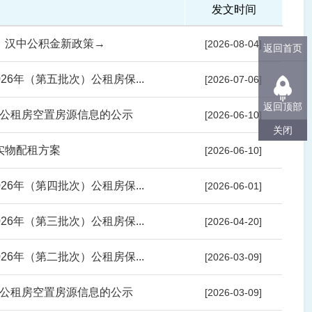
发文时间
！汉中公积金新政策→
[2026-08-04]
返回首页
6年（第五批次）公租房保...
[2026-07-06]
返回顶部
公租房空置房源信息的公示
[2026-06-10]
关闭
实物配租方案
[2026-06-10]
6年（第四批次）公租房保...
[2026-06-01]
6年（第三批次）公租房保...
[2026-04-20]
6年（第二批次）公租房保...
[2026-03-09]
公租房空置房源信息的公示
[2026-03-09]