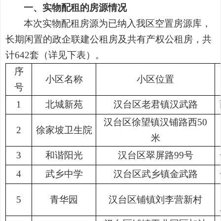
一、
实物配租的房源情况
本次实物配租房源为已
纳入我区空置房源库，
长期闲置的
政企联建公租房及共有产权公租房，共
计
642套
（详见下表）。
序
小区名称
小区位置
号
1
北城新苑
汉台区老君镇汉武路
汉台区徐望镇汉铺路西
50
2
徐家坡卫生院
米
3
和谐阳光
汉台区翠屏路
99号
4
武乡中学
汉台区武乡镇金武路
5
青华园
汉台区铺镇刘李营新村