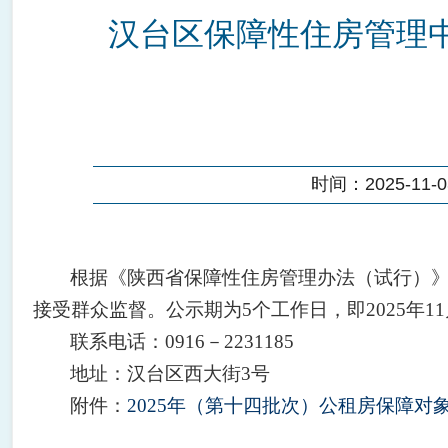
汉台区保障性住房管理中
时间：2025-11-03
根据《陕西省保障性住房管理办法
（
试行
）
接受群众监督。公示期为
5
个工作日
，即
202
5
年
11
联系电话：
0916
－
2231185
地址：汉台区西大街
3
号
附
件
：
2025年（第十四批次）公租房保障对