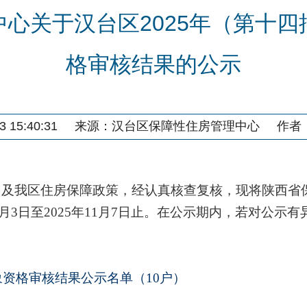
心关于汉台区2025年（第十
格审核结果的公示
 15:40:31
来源：
汉台区保障性住房管理中心
作者
》
及我区住房保障政策
，经认真
核查
复
核，现将
陕西省
月
3
日至
202
5
年
11
月
7
日止。在公示期内，若对公示有
象资格审核结果公示名单（10户）