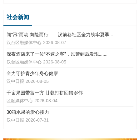
社会新闻
闻“汛”而动 向险而行——汉前巷社区全力筑牢夏季...
汉台区融媒体中心
2026-08-07
深夜酒店来了一位“不速之客”，民警到后发现.......
汉台区融媒体中心
2026-08-05
全力守护青少年身心健康
汉中日报
2026-08-05
千亩果园带富一方 廿载打拼回馈乡邻
区融媒体中心
2026-08-04
30箱水果的爱心接力
汉中日报
2026-07-31