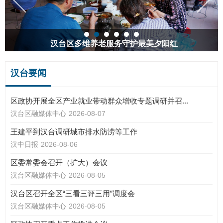
汉台区多维养老服务守护最美夕阳红
汉台要闻
区政协开展全区产业就业带动群众增收专题调研并召...
汉台区融媒体中心
2026-08-07
王建平到汉台调研城市排水防涝等工作
汉中日报
2026-08-06
区委常委会召开（扩大）会议
汉台区融媒体中心
2026-08-05
汉台区召开全区“三看三评三用”调度会
汉台区融媒体中心
2026-08-05