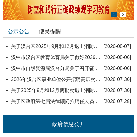
1
2
公示公告
便民提醒
•
关于汉台区2025年9月和12月退出消防员转岗安置选岗结果的公示
[2026-08-07]
•
汉中市汉台区教育体育局关于做好2026年义务教育招生入学工作的通知
[2026-08-06]
•
汉中市自然资源局汉台分局关于召开征地区片综合地价重新公布工作听证会的公告
[2026-08-06]
•
2026年汉台区事业单位公开招聘高层次及急需紧缺专业人才拟聘用人员公示
[2026-07-30]
•
关于2025年9月和12月两批次退出消防员转岗安置岗位计划和人员信息的公示
[2026-07-30]
•
关于区政府第七届法律顾问拟聘任人员（补充人员）的公示
[2026-07-28]
政府信息公开