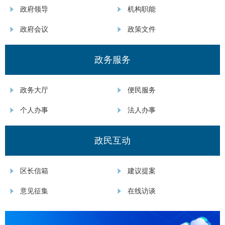
政府领导
机构职能
政府会议
政策文件
政务服务
政务大厅
便民服务
个人办事
法人办事
政民互动
区长信箱
建议提案
意见征集
在线访谈