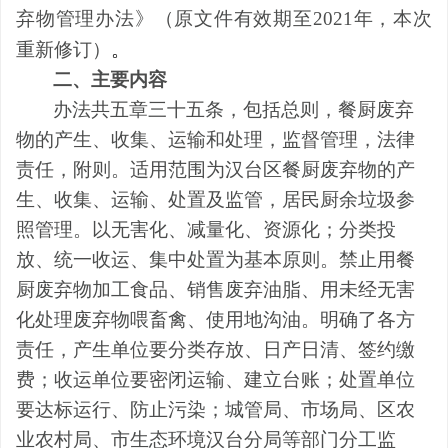
弃物管理办法》（原文件有效期至2021年，本次
重新修订）
。
二、主要内容
办法共五章三十
五
条
，
包括总则
，餐厨废弃
物的
产生
、
收集
、
运输和处理
，监督管理，
法律
责任
，
附则。适用范围
为
汉台区餐厨废弃物的产
生、收集、运输、处置及监管，居民厨余垃圾参
照管理
。
以
无害化、减量化、资源化；分类投
放、统一收运、集中处置
为
基本原则
。
禁止用餐
厨废弃物加工食品、销售废弃油脂、用未经无害
化处理废弃物喂畜禽、使用地沟油
。
明确了
各方
责任
，
产生单位要分类存放、日产日清、签约缴
费；收运单位要密闭运输、建立台账；处置单位
要达标运行、防止污染；城管
局
、
市场
局
、区农
业农村
局
、市生态环境
汉台分局
等部门分工监