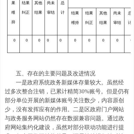
果
结果
其他
尚未
总
维
纠正
结果
审结
计
结果
结果
其他
尚未
总
持
维持
纠正
结果
审结
计
0
0
0
0
0
0
0
0
0
0
五、存在的主要问题及改进情况
一是政府系统政务新媒体存量较大。虽然经
过多次整合注销，已累计精简
3
0%
账号。但是仍有
部分单位开展的新媒体账号关注数少，内容原创
少，没有发挥应有的作用。
二是区政府门户网站
与政务服务网站仍然存在数据兼容问题。通过政
府网站集约化建设，虽然对部分联动功能进行提