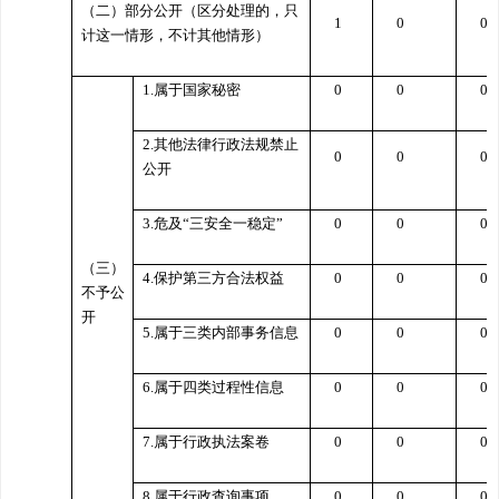
（二）部分公开（区分处理的，只
1
0
0
计这一情形，不计其他情形）
1.
属于国家秘密
0
0
0
2.
其他法律行政法规禁止
0
0
0
公开
3.
危及
“
三安全一稳定
”
0
0
0
（三）
4.
保护第三方合法权益
0
0
0
不予公
开
5.
属于三类内部事务信息
0
0
0
6.
属于四类过程性信息
0
0
0
7.
属于行政执法案卷
0
0
0
8.
属于行政查询事项
0
0
0