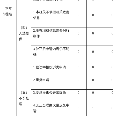
三、本年
1.
本机关不掌握相关政府
度办理结
0
0
0
信息
果
（四）
2.
没有现成信息需要另行
无法提
0
0
0
制作
供
3.
补正后申请内容仍不明
0
0
0
确
1.
信访举报投诉类申请
0
0
0
2.
重复申请
0
0
0
（五）
3.
要求提供公开出版物
0
0
0
不予处
理
4.
无正当理由大量反复申
0
1
0
请