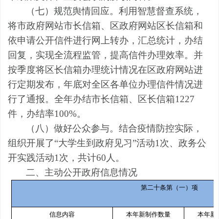
（七）规范舆情回应。利用智慧督查系统，
将市政府网站市长信箱、区政府网站区长信箱和
依申请公开信件进行网上转办，汇总统计，办结
回复，实现全流程监管，提高信件办理效率。并
按季度将区长信箱办理统计情况在区政府网站进
行定期发布，年底对全区各单位办理信件情况进
行了通报。全年办结市长信箱、区长信箱
1
227
件，办结率
1
00%
。
（八）做好公众参与。结合疫情防控实际，
组织开展了
“大学生到政府见习”活动
1
次、政务公
开实践活动
1
次，共计
60
人。
二、主动公开政府信息情况
第二十条第（一）项
信息内容
本年新制作数量
本年新