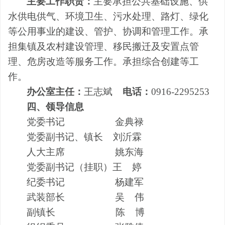
主要工作职责：
主要承担公共基础设施、供
水供电供气、环境卫生、污水处理、路灯、绿化
等公用事业的建设、管护、协调和管理工作。承
担集镇及农村建设管理、移民搬迁及安置点管
理、危房改造等服务工作。承担综合创建等工
作。
办公室主任：
王志斌
电话：
0916-2295253
四
、领导信息
党委书记
金典禄
党委副书记、镇长
刘沂霖
人大主席
姚东海
党委副书记（挂职）
王 婷
纪委书记
杨建军
武装部长
吴
伟
副镇长
陈
博