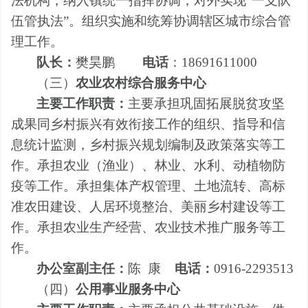
法机构，纳入镇统一指挥协调，对外实现
“
一支队
伍管执法
”
。组织实施和统筹协调辖区城市综合管
理工作。
队长：
樊昊鹏
电话
：
18691611000
（三）
农业农村综合服务中心
主要工作职责：
主要
承担巩固拓展脱贫攻坚
成果同乡村振兴有效衔接工作的组织、指导和信
息统计监测，乡村振兴规划编制及政策落实等工
作。
承担
农业（渔业）、林业、水利、动植物防
疫等工作。承担集体产权管理、土地流转、
高标
准农田建设
、
人居环境整治、
美丽乡村建设等工
作。承担
农业生产经营、农业技术
推广服务等工
作。
办公室副主任：
陈 康
电话：
0916-2293513
（四）
公用事业服务中心