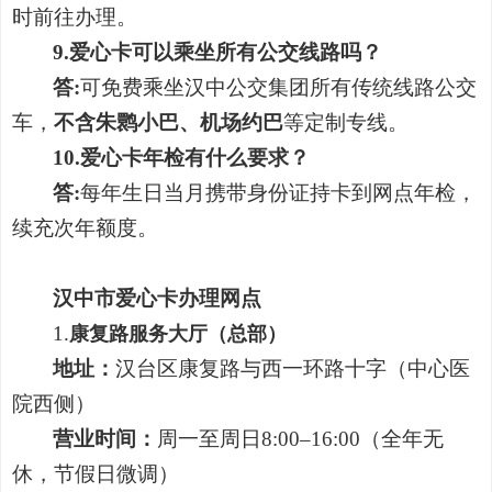
时前往办理。
9.爱心卡可以乘坐所有公交线路吗？
答:
可免费乘坐汉中公交集团所有传统线路公交
车，
不含
朱鹮小巴
、机场约巴
等定制专线。
10.爱心卡年检有什么要求？
答:
每年生日当月
携带身份证持卡到网
点年检，
续充次年额度。
汉中市爱心卡办理网点
1.
康复路服务大厅（总部）
地址：
汉台区康复路与西一环路十字（中心医
院西侧）
营业时间：
周一至周日8:00–16:00（全年无
休，节假日微调）