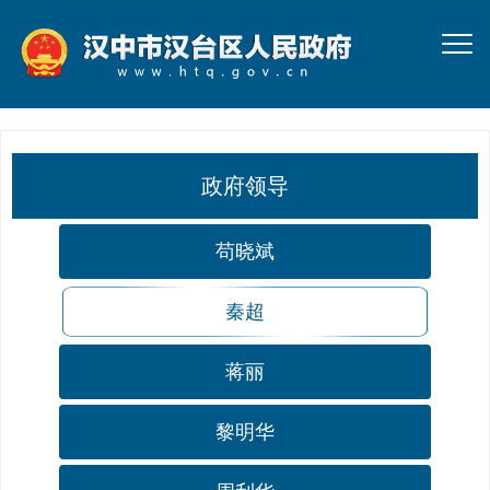
政府领导
苟晓斌
秦超
蒋丽
黎明华