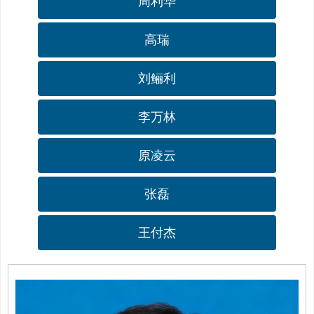
周利华
高瑞
刘鲡利
李万林
原凌云
张磊
王付杰