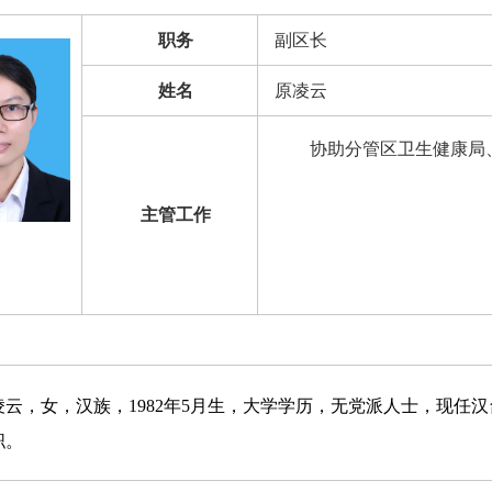
职务
副区长
姓名
原凌云
协助分管区卫生健康局、
主管工作
，女，汉族，
1982
年
5
月生，大学学历，无党派人士，现任汉
职。