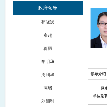
政府领导
苟晓斌
秦超
蒋丽
黎明华
领导介绍
周利华
高瑞
原凌云
单位副
刘鲡利