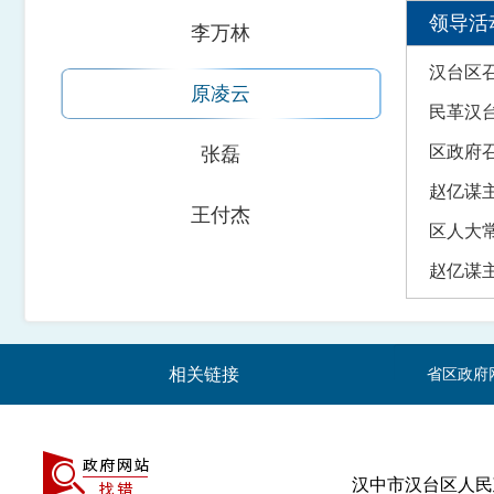
领导活
李万林
汉台区
原凌云
民革汉
区政府召
张磊
赵亿谋
王付杰
区人大常
赵亿谋
相关链接
省区政府
汉中市汉台区人