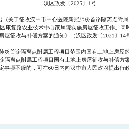
汉区政发〔2025〕1号
出《
关于征收汉中市中心医院新冠肺炎首诊隔离点附属
区康复路农业技术中心家属院实施房屋征收工作
。
同
房屋
征收
与补偿方案的通知
》（
汉区政发
〔
20
21
〕
14
肺炎首诊隔离点附属工程项目范围内国有土地上房屋
诊隔离点附属工程项目国有土地上房屋
征收
与补偿方
定事项不服的，可在
60
日内向汉中市人民政府提出行