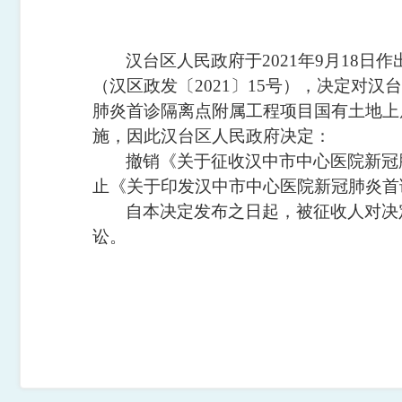
汉台区
人民政府于
20
21
年
9
月
1
8
日作
（
汉区政
发
〔
20
21
〕
15
号），决定对
汉台
肺炎首诊隔离点附属工程项目国有土地上
施
，
因
此
汉台区人民政府决定：
撤销《
关于征收汉中市中心医院新冠
止《
关于印发汉中市中心医院新冠肺炎首
自本决定发布之日起，被征收人对决
讼。