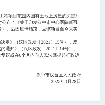
工程项目范围内国有土地上房屋的决定
》
时公布了
《
关于印发汉中市中心医院新冠
号）。
后
因
疫情结束
，
且该
项目
至今未
实
的决定
》（汉区政
发
〔
20
21
〕
15
号）
，废
案的通知
》（
汉区政发
〔
20
21
〕
14
号）。
政复议或在
6
个月内向人民法院提起行政诉
汉中市汉台区人民政府
2025
年
3
月
28
日