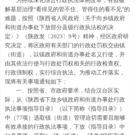
为持续深化综合行政执法体制改革，有效破
解基层治理
“看得见的管不住、管得住的看不见”的
难题，按照
《陕西省人民政府〈关于向乡镇政府
和街道办事处下放部分县级行政执法权的决
定〉》（陕政发〔
2023
〕
9
号）
精神，经
区
政府研
究决定，将
区
政府有关部门的行政处罚权交由镇
（
街道
）
，以镇政府和街道办事处名义行使，并
由其依法行使与行政处罚权相关的行政检查权、
行政强制权，实行综合执法。为推动工作落实，
现将有关事项通知如下：
一、
按照省
、市
政府要求，结合
汉台区
实
际，从《陕西省下放乡镇政府和街道办事处行政
执法事项指导目录》（以下简称《指导目录》）
中
（
77
项
）
选取
镇（街道）
管理迫切需要且能够
有效承接的行政执法事项，下放《指导目录》中