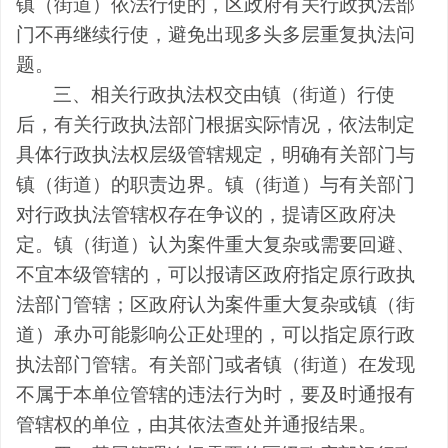
镇（街道）
依法行使的，
区
政府有关行政执法部
门不再继续行使，避免出现多头多层重复执法问
题。
三、
相关行政执法权交由
镇（街道）
行使
后，有关行政执法部门根据实际情况，依法制定
具体行政执法权层级管辖规定，明确有关部门与
镇（街道）
的职责边界。
镇（街道）
与有关部门
对行政执法管辖权存在争议的，提请
区
政府决
定。
镇（街道）
认为案件重大复杂或需要回避、
不宜本级管辖的，可以报请
区
政府指定原行政执
法部门管辖；
区
政府认为案件重大复杂或
镇（街
道）
承办可能影响公正处理的，可以指定原行政
执法部门管辖。有关部门或者
镇（街道）
在发现
不属于本单位管辖的违法行为时，要及时通报有
管辖权的单位，由其依法查处并通报结果。