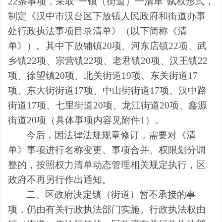
22
条事项
，
采取
“一镇（街
道
）一清单
”赋权形式，
制定《
汉中市汉台区下放
镇
人民政府
和街道办事
处行政执法事项
目录
清单》（以下简称《清
单》）
。
其中下放
铺
镇
20
项、
河东店
镇
22
项、
武
乡
镇
22
项
、
宗营镇
22
项、
老君
镇
20
项、
汉王
镇
22
项、
徐望
镇
20
项
、北关街道
19
项、
东关街道
17
项、
东大
街
街
道
17
项、
中山街街道
17
项、汉中路
街道
17
项、七里街道
20
项、龙江街道
20
项、
鑫源
街道
20
项
（具体事项内容见附件
1
）。
今后，因法律法规规章修订，需要对《清
单》事项进行名称变更、事项合并、权限划分调
整的，按照权力清单动态管理相关规定执行，
区
政府不再另行作出通知。
二、
区
政府决定
镇（街道）
暂不承接的事
项，仍由有关行政执法部门实施。行政执法权由