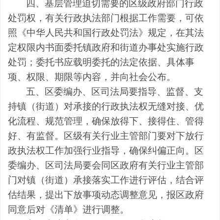
四、
基层管理迫切需要的
区级政府部门
行政
处罚权，有关行政执法部门根据工作需要，可依
照《
中华人民
共和国行政处罚法》规定，在其法
定权限内书面委托镇政府和街道办事处实施行政
处罚；委托书应载明委托的法定依据、具体事
项、权限、期限等内容，并向社会公布。
五、
区委编办、区司法局
要指导、监督、支
持镇
（
街道
）
对承接的行政执法权无缝对接、优
化流程、规范管理，确保放得下、接得住、管得
好、有监督。
区级有关行业主管部门要对下放行
政执法权工作加强行业指导，确保纠偏正向。区
委编办、
区
司法局要会同
区
政府有关行业主管部
门对
镇（街道）
承接落实工作进行评估，结合评
估结果，提出下放事项动态调整意见，报
区
政府
同意后对《清单》进行调整。