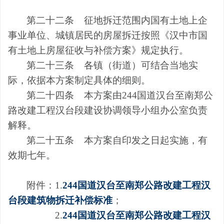
第二十二条
征地拆迁范围内国有土地上企
事业单位、城镇居民的房屋拆迁按照《汉中市国
有土地上房屋征收与补偿方案》规定执行。
第二十三条
各镇
（街道）
可结合当地实
际，依据本方案制定具体的细则。
第二十四条
本方案由
244
国道汉台至南郑公
路改建工程
汉台段建设
协调领导小组办公室负责
解释。
第二十五条
本方案自
印发之日
起实施，有
效期
七
年。
附件：
1
.
244国道汉台至南郑公路改建工程汉
台段建筑物拆迁补偿标准
；
2
.
244国道汉台至南郑公路改建工程汉