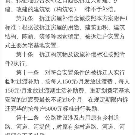
筑、拟征地公告发布之日起被拆迁人新建、扩
建、改建的建筑物（构筑物）一律不予补偿。
第九条
拆迁房屋补偿金额按照本方案附件
1
标准；根据被拆迁房屋的用途、建筑面积、建筑
结构、陈新、装修等因素确定。被拆迁户安置方
式主要为宅基地安置。
第十条
拆迁构筑物及设施补偿标准按照附
件
2
执行。
第十一条
对符合安置条件的被拆迁人实行
临时过渡补助，按每人
150
元
/
月发放过渡费，每人
150
元
/
月发放过渡期生活补助费。重新划拨宅基地
安置的过渡费最长不超过
6
个月。在规定期限内拆
迁完毕的按每户
5000
元标准进行奖励。
第十二条
公路建设涉及占用原有乡村道
路、河道、河堤的，对原有乡村道路、河道、河