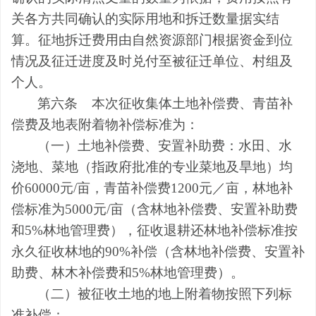
关各方共同确认的实际用地和拆迁数量据实结
算。征地拆迁费用由
自然资源
部门根据资金到位
情况及征迁进度及时兑付至被征迁单位、村组及
个人。
第六条
本次征收集体土地补偿费、青苗补
偿费及地表附着物补偿标准为：
（一）土地补偿费、安置补助费：水田、水
浇地、菜地（指政府批准的专业菜地及旱地）均
价
60000
元
/
亩，青苗补偿费
1200
元／亩，林地补
偿标准为
5000
元
/
亩（含林地补偿费、安置补助费
和
5%
林地管理费），征收退耕还林地补偿标准按
永久征收林地的
90%
补偿（含林地补偿费、安置补
助费、林木补偿费和
5%
林地管理费）。
（二）被征收土地的地上附着物按照下列标
准补偿：