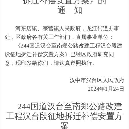
拆迁补偿安置方案》的
通
知
河东店镇、宗营镇人民政府，龙江街道办事
处，区政府各有关工作部门
，
直属
事业单位：
《
244
国道汉台至南郑公路改建工程汉台段建
设征地拆迁补偿安置方案》已经区政府研究同
意
，
现印发给你们
，
请认真遵照执行
。
汉中市汉台区人民政府
202
4
年
1
月
24
日
244国道汉台至南郑公路改建
工程汉台段
征地拆迁补偿安置方
案