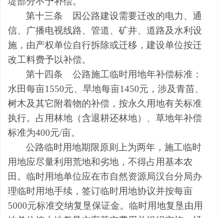
堤部分不予补偿。
第十三条
因公路建设需要迁改的电力、通
信、广播电视线路、管道、矿井、道路及水利设
施，由产权单位自行拆除或迁移，建设单位按迁
改工料费予以补偿。
第十四条
公路施工临时用地年补偿标准：
水田每亩
1550
元、旱地每亩
1450
元，涉及青苗、
树木及其它附着物的补偿，按永久用地有关标准
执行。占用林地（含退耕还林地）、草地年补偿
标准为
400
元
/
亩。
公路临时用地期限原则上为两年，施工临时
用地应尽量利用荒地和劣地，不得占用基本农
田。临时用地单位应在市
自然
资源局汉台分局办
理临时用地手续，签订临时用地协议并按每亩
5000
元标准交纳复垦保证金。临时用地复垦由用