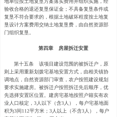
地单位按土地复垦方案落实费用并组织实施，经
验收合格的退还复垦保证金；不具备复垦条件或
复垦不符合要求的，根据土地破坏程度按土地复
垦设计方案费用交纳土地复垦费，由
自然资源部
门
组织复垦。
第四章
房屋拆迁安置
第十五条
该项目建设范围的被拆迁户，原
则上采用重新划拨宅基地安置方式，由相关镇协
调地点，
自然资源部门
审查，农户按照建设规划
要求实施建房。被拆迁户按照拆迁先后顺序，优
先选择安置区位置。建房宅基地按照户籍实有农
业人口核定，
3
人
以下
（含
3
人），每户宅基地面
积为
3
间
112
平方米；
3
人以上（不含
3
人），每户