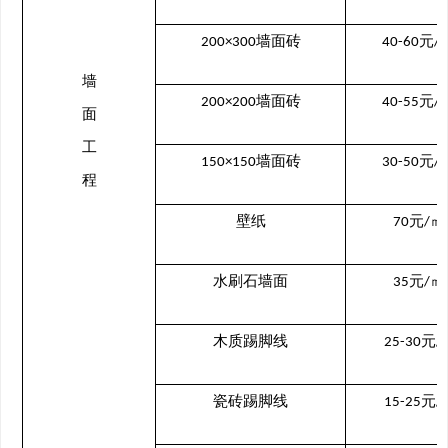
墙面砖
元
200×300
40-60
/
墙
墙面砖
元
200×200
40-55
/
面
工
墙面砖
元
150×150
30-50
/
程
壁纸
元
㎡
70
/
水刷石墙面
元
㎡
35
/
木质踢脚线
元
25-30
/
瓷砖踢脚线
元
15-25
/