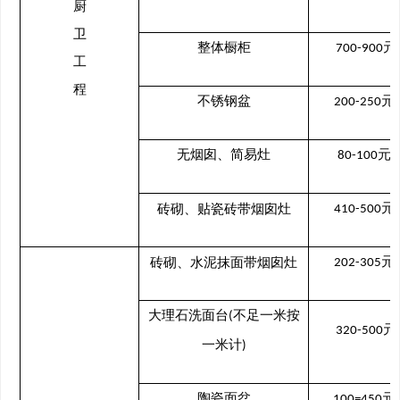
厨
卫
整体橱柜
元
700-900
工
程
不锈钢盆
元
200-250
无烟囱、简易灶
元
80-100
/
元
砖砌、贴瓷砖带烟囱灶
410-500
元
砖砌、水泥抹面带烟囱灶
202-305
大理石洗面台
不足一米按
(
元
320-500
一米计
)
陶瓷面盆
元
100=450