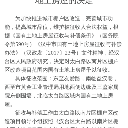
地上房屋的决定
为加快推进城市棚户区改造，完善城市功
能，提高城市品位，维护被征收人合法权益，根
据《国有土地上房屋征收与补偿条例》（国务院
令第
590
号）《汉中市国有土地上房屋征收与补偿
办法》
（
汉政发〔
2017
〕
23
号
）文件精神，经汉
台区人民政府研究，决定对
太白路以南片区棚户
区
改造项目范围内国有土地上房屋予以征收。
具体征收范围：
东至友爱路，南临益汉巷，
西至市黄金工业管理局用地西侧边缘及三监家属
院东侧围墙，北临太白路区域内国有土地上房
屋。
征收与补偿工作由
太白路以南片区棚户区改
造项目领导小组按照《汉台区太白路以南片区棚