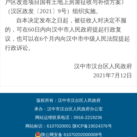
户区改造项目国有土地上房屋征收与补偿方案》
（
汉区
政发
〔
20
21
〕
9
号）组织实施。
自本决定发布之日起，被征收人对决定不服
的，可在
60
日内向汉中市人民政府提起行政复
议，也可以在
6
个月内向汉中市中级人民法院提起
行政诉讼。
汉中市汉台区人民政府
2021
年
7
月
12
日
版权所有：汉中市汉台区人民政府
承办：汉中市汉台区人民政府办公室
网站运维联系电话：0916-2219236
网站标识：6107020001
陕ICP备19024376号
陕公网安备 61070202000008号