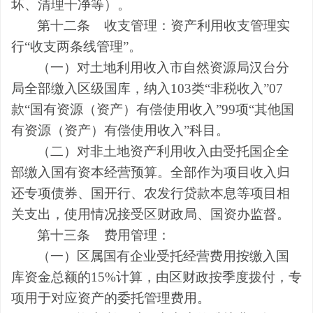
坏、清理干净等）。
第十二条
收
支
管理
：资产利用收支管理实
行
“收支两条线管理”。
（一）
对土地利用收入
市自然资源局汉台分
局全部缴入区级
国库
，纳入
103
类
“非税收入”
07
款
“国有资源（资产）有偿使用收入”
99
项
“其他国
有资源（资产）有偿使用收入”科目。
（二）对非土地资产利用收入由受托国企全
部缴入国有资本经营预算。
全部作为项目收入归
还专项债券、国开行、农发行贷款本息
等项目相
关支出
，使用情况接受区财政局、国资办监督。
第十三条
费用管理：
（一）区
属国有企业
受托经营费用按缴入国
库资金总额的
15%
计算，由区财政按季度拨付，专
项用于对应资产的
委托管理费用
。