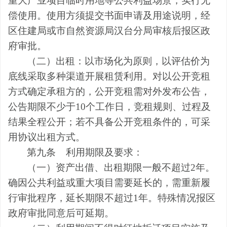
重大产业项目临时用地等公共利益场景，实行无
偿使用。使用方须提交书面申请及用途说明，经
区住建局或市自然资源局汉台分局审核后报区政
府审批。
（二）出租：
以
市场化
为
原则，
以评估价为
底线采取多种渠道开展租赁利用。对
以公开竞租
方式确定承租方
的，
公开竞租需
对外
发布公告，
公告期限不少于
10
个工作日
，
竞租规则、过程及
结果全程公开
；
若不具备公开竞租条件的，可采
用协议出租方式。
第九条
利用期限及要求：
（一）资产出借、出租期限一般不超过
2
年。
确因公共利益或重大项目需要延长的，需重新履
行审批程序，延长期限不超过
1
年。
特殊情况报区
政府审批同意后可延期。