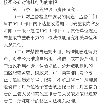
接受公众对违规行为的举报。
第十五条
问题整改与责任追究：
（一）对监督检查中发现的问题，监督部门
应在
5
个工作日内下达整改通知，明确整改内容及
时限（一般不超过
15
个工作日）；责任单位逾期
未整改或整改不力的，依法依规追究相关单位和
人员责任。
（二）严禁擅自违规出租、出借棚改遗留资
产。对未经批准擅自出租、出借，或在资产利用
中违反权属不变、保值增值、公开透明原则的，
由区纪委监委、财政局、审计局等部门责令改
正，
追回
违规所得，限期（不超过
30
日）清理腾
退资产；对单位给予警告或通报批评，对直接负
责的主管人员和其他直接责任人员依规依纪追究
责任，涉嫌犯罪的移送司法机关处理。