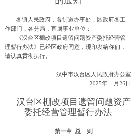
的通知
各镇人民政府，各街道办事处，区政府各工
作部门，各分局，直属事业单位
：
《汉台区棚改项目遗留
问题资产
委托经营管
理
暂行
办法》已经
区
政府同意，现印发给你们，
请认真贯彻执行。
汉中市
汉台区
人民政府办公室
2025
年
11
月
26
日
汉台区棚改项目遗留
问题资产
委托经营管理
暂行
办法
第一章
总
则