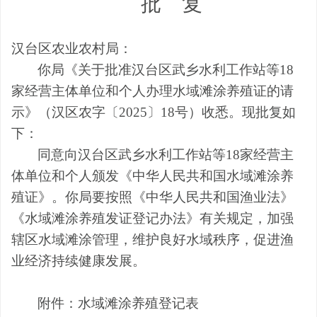
批
复
汉台区农业农村局
：
你局
《关于
批准汉台区武乡水利工作站等
18
家经营主体单位和个人办理水域滩涂养殖证的
请
示》（
汉区农
字〔
202
5
〕
18
号）收悉。
现批复如
下：
同意向汉台区武乡水利工作站等
18
家经营主
体单位和个人颁发
《中华人民共和国水域滩涂养
殖证》。
你局要按照
《中华人民共和国渔业法》
《水域滩涂养殖发证登记办法》
有关规定，加强
辖区水域滩涂管理，维护良好水域秩序，促进渔
业经济持续健康发展。
附件：水域滩涂养殖登记表