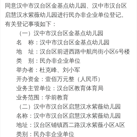
同意
汉中市汉台区金基点幼儿园、汉中市汉台区
启慧汉水紫薇幼儿园
进行民办非企业单位登记。
有关登记事项如下：
（
一
）汉中市汉台区金基点幼儿园
名
称：
汉中市汉台区金基点幼儿园
地
址：汉台区前进西路中航尚街
小区
6号楼
类
别：民办非企业单位
举
办
者：
杜克峰、刘小军
开办资金：
壹
佰万元整（人民币）
业务主管单位：汉台区教育体育局
业务范围：学前教育
（
二
）汉中市汉台区启慧汉水紫薇幼儿园
名
称：
汉中市汉台区启慧汉水紫薇幼儿园
地
址：
汉台区铺镇西二路汉水紫薇
小区
A区
类
别：民办非企业单位