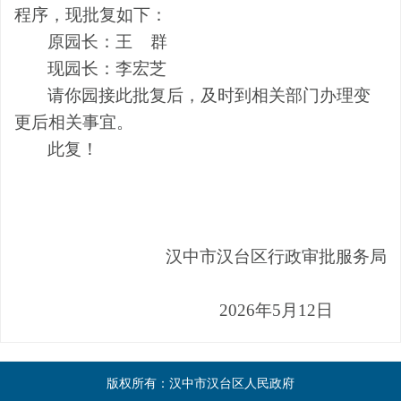
程序，现批复如下：
原
园长
：
王
群
现
园长
：
李宏芝
请你
园接
此批复后，及时到相关部门办理变
更
后相关
事宜。
此复！
汉中市汉台区行政审批服务局
202
6
年
5
月
12
日
版权所有：汉中市汉台区人民政府