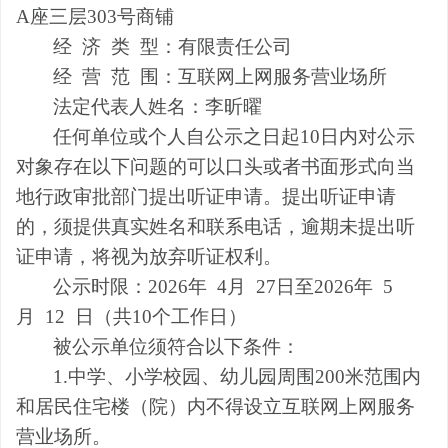
A座三层303号商铺
经
济
类
型：
有限责任公司
经
营
范
围：
互联网上网服务营业场所
法定代表人姓名：
李昕曜
任何单位或个人自公示之日起
10日内对公示
对象存在以下问题的可以口头或者书面形式向当
地行政
审批
部门提出听证申请。提出听证申请
的，须提供真实姓名和联系电话，逾期未提出听
证申请，将视为放弃听证权利。
公示时限：
20
26
年
4
月
27
日至
20
26
年
5
月
12
日（共10个工作日）
被公示单位须符合以下条件：
1.中学、小学校园
、
幼儿园
周围
200米范围内
和居民住宅楼（院）内不得设立互联网上网服务
营业场所。