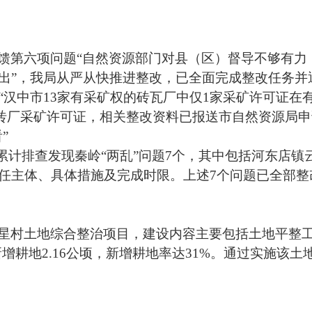
馈第
六
项问题
“自然资源部门对县（区）督导不够有力
出”，我局从严从快推进整改，已全面完成整改任务并
“汉中市13家有采矿权的砖瓦厂中仅1家采矿许可证在
牛尾砖厂采矿许可证，相关整改资料已报送市自然资源局
”
累
计
排查发现秦岭
“两乱”问题7个，其中包括河东店
任主体、具体措施及完成时限。上述
7个问题已全部
星村土地综合整治项目，建设内容主要包括土地平整
，新增耕地2.16公顷，新增耕地率达31%。通过实施该