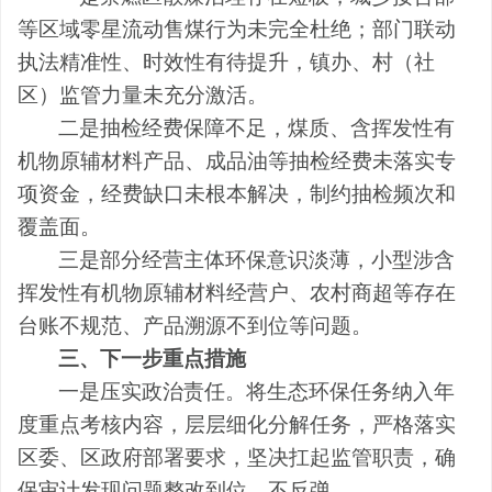
等区域零星流动售煤行为
未完全杜绝；
部门联动
执法精准性、时效
性有
待提升，镇
办、
村
（
社
区
）
监管力量未充分激活。
二是
抽检经费保障不足，煤质、
含挥发性有
机物原辅材料
产品、成品油等抽检经费
未落实专
项资金
，
经费
缺口未根本解决，制约抽检频次和
覆盖面。
三是
部分经营主体环保意识淡薄，小型涉
含
挥发性有机物原辅材料
经营户、农村商超等存在
台账不规范、产品溯源不到位等问题。
三、下一步重点措施
一是
压实政治责任
。
将生态环保
任务
纳入
年
度
重点考核
内容
，层层细化
分解
任务，严格落实
区委、区政府部署要求，坚决扛起监管职责
，确
保审计发现问题整改到位、不反弹
。