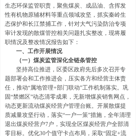
生态环保监管职责，聚焦煤炭、成品油、
含挥发
性有机物原辅材料
等重点领域攻坚，抓实秦岭生
态保护和长江禁捕工作，
针对大气污染防治专项
审计发现的散煤管控相关问题扎实整改，
现将履
职情况
及整改情况
报告如下：
一、
工作开展
情况
（一）煤炭监管深化全链条管控
坚持高位推进，区委区政府先后多次召开专
题部署会和工作推进会，压实各方和经营主体责
任，推动
“属地管理+部门联动”工作机制落实。
巩
固
“
禁燃区
”
动态清零成果，无新增煤炭销售网点，
动态更新
流动
煤炭经营
户
管理
台账
。
开展散煤提
质减量攻坚行动，落实
“一户一策”措施，全年清理
退出煤炭经营户7户，实现全区煤炭经营户全部清
零目标。
优化
30
个值守卡点布局，采取
“固定+流