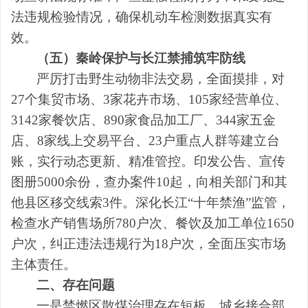
法违规检验情况，确保
机动车
检测数据真实有
效。
（五）秦岭保护与长江禁捕筑牢防线
严厉打击野生动物非法交易，
全面摸排，
对
27个集贸市场、3家花卉市场
、
105家经营单位
、
3142家餐饮店、890家食品加工厂、
3
44家五金
店
、
8家线上交易平台、23户重点人群
等
建立台
账，实行动态更新、精准管控。
印发公告、宣传
图册
5000余份，查办案件10起，向相关部门和其
他县区移交线索3件
。深化长江
“十年禁渔”监管，
检查水产销售场所780户次、餐饮及加工单位1650
户次，纠正违法
违规
行为
18户次，全面压实市场
主体
责任。
二、
存在
问题
一是
禁燃区散煤治理存在短板，城乡接合部