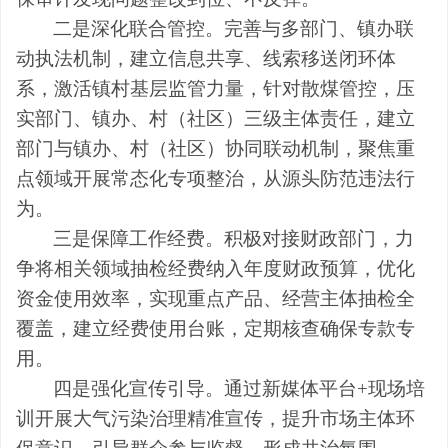
二是
深化联合管控
。
完善与多部门、镇办联
动执法机制，建立信息共享、线索移送闭环体
系，激活镇村基层监管力量，
针对散煤管控，压
实
部门
、镇办、
村（社区）
三级
主体
责任，建立
部门与镇办、村（社区）协同联动机制，聚焦重
点领域开展常态化专项整治，从源头防范违法行
为
。
三是
保障工作经费
。
积极对接财政部门，力
争将相关领域抽检经费纳入年度财政预算，优化
资金使用效率，实现重点产品、经营主体抽检全
覆盖
，建立经费使用台账，定期核查确保专款专
用
。
四是
强化宣传引导
。
通过新媒体平台
+现场培
训开展
大气污染治理
精准宣传，提升市场主体环