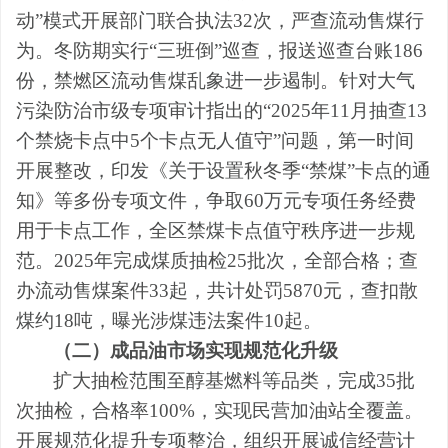
动”模式开展
部门
联合执法
32次，严查流动售煤行
为
。
冬防期实行
“
三班倒
”
巡查，报送巡查台账
186
份，禁燃区
流动售煤
乱象进一步遏制。
针对大气
污染防治
市级
专项审计指出的
“
2025年11月抽查13
个禁烧卡点中5个卡点无人值守
”问题，第一时间
开展整改，印发《关于设置秋冬季“禁煤”卡点的通
知》等多份专项文件，争取
60万元专项任务经费
用于卡点工作，全区禁煤卡点值守秩序进一步规
范。2025年
完成煤质抽检
2
5批次
，
全部合格
；
查
办流动售煤案件
33起，共计处罚5870元，查扣散
煤约18吨，曝光涉煤违法案件10起。
（二）成品油市场实现规范化升级
扩大抽检范围至
醇基燃料
等品类，完成
35
批
次抽检
，
合格率
100%，
实现
民营加油站全
覆盖。
开展规范化提升专项整治，
组织
开展诚信经营计