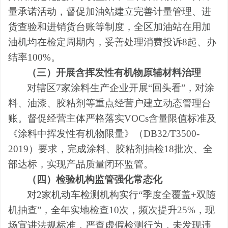
量
承诺
活动
，
督促加油站
建立
完善计量
管理、进
货查验和进
销货台账
等制度，全区
加油
站在用加
油机
均在检定周期内，妥善处理消费投诉
8
起、办
结率
100%。
（三）
开展含挥发性有机物原辅材料治理
对辖区
7家涂料生产企业开展“回头看”，
对涂
料、油漆、胶粘剂等重点经营户
建立动态管理台
账。督促
经营主体严格落实
VOCs含量限值标准及
《涂料中挥发性有机物限量》（DB32/T3500-
2019）要求
，完成涂料、胶粘剂抽检
18
批次、全
部达标，实现产品质量闭环监管。
（四）检验机构监管强化常态化
对
2家机动车检测机构实行“季度全覆盖+
双
随
机抽查
”，全年实地检查10次
，
频次提升
25%，
现
场
宣讲法规标准，严查虚假检测行为，未发现违