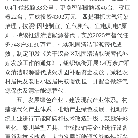
0.4
千伏线路
33
公里，更换智能断路器
46
台、变压
器
22
台，完成投资
4302
万元。
四是
狠抓大气污染
治理，按照
“因地制宜、宜气则气、宜电则电”原
则，持续推进清洁能源替代，实施
2025
年替代任
务
748
户
31.36
万元。扎实巩固清洁能源替代成
效，制定印发《关于汉台区巩固清洁取暖替代补
贴发放工作的通知》，组织镇街开展
3.4
万余户群
众清洁能源替代成效巩固补贴资金发放，减轻农
村居民及老旧小区居民取暖负担，并配合做好气
源保供及清洁能源替代。
五、发展绿色产业，建设现代产业体系。
构
建现代化产业体系，推动产业绿色发展。推动传
统工业进行节能降碳和技术改造升级，鼓励添彩
塑化、秦川异型刀具、中核陕铀等企业进行设备
更新和技术改造。大力发展新能源等战略性新兴