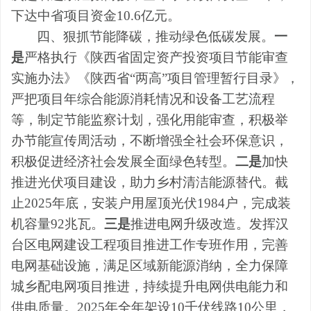
下达中省项目资金
10.6
亿元。
四、狠抓节能降碳，推动绿色低碳发展。
一
是
严格执行《陕西省固定资产投资项目节能审查
实施办法》《陕西省
“两高”项目管理暂行目录》，
严把项目年综合能源消耗情况和设备工艺流程
等，制定节能监察计划，强化用能审查，积极举
办节能宣传周活动，不断增强全社会环保意识，
积极促进经济社会发展全面绿色转型。
二是
加快
推进光伏项目建设，助力乡村清洁能源替代。截
止
2025
年底，安装户用屋顶光伏
1984
户，完成装
机容量
92
兆瓦。
三是
推进电网升级改造。发挥汉
台区电网建设工程项目推进工作专班作用，完善
电网基础设施，满足区域新能源消纳，全力保障
城乡配电网项目推进，持续提升电网供电能力和
供电质量。
2025
年全年架设
10
千伏线路
10
公里，