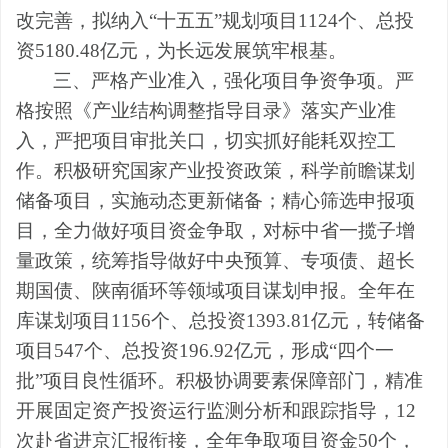
改完善，拟纳入“十五五”规划项目
1124
个、总投
资
5180.48
亿元，为长远发展筑牢根基。
三、严格产业准入，强化项目争资争项。
严
格按照《产业结构调整指导目录》落实产业准
入，严把项目审批关口，切实抓好能耗双控工
作。积极研究国家产业投资政策，科学前瞻谋划
储备项目，实施动态更新储备；精心筛选申报项
目，全力做好项目资金争取，对标中省一揽子增
量政策，统筹指导做好中央预算、专项债、超长
期国债、陕南循环等领域项目谋划申报。全年在
库谋划项目
1156
个、总投资
1393.81
亿元，转储备
项目
547
个、总投资
196.92
亿元，形成“四个一
批”项目良性循环。
积极协调要素保障部门，
精准
开展固定资产投资运行监测分析和跟踪指导，
12
次赴省进京汇报衔接，全年争取项目资金
50
个，