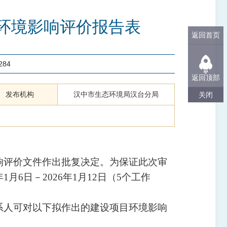
的环境影响评价报告表
返回首页
284
返回顶部
发布机构
汉中市生态环境局汉台分局
关闭
响评价文件作出批复决定。为保证此次审
年
1
月
6
日
－
20
26
年
1
月
12
日
（
5
个
工作
系人
可对以下拟作出的建设项目环境影响