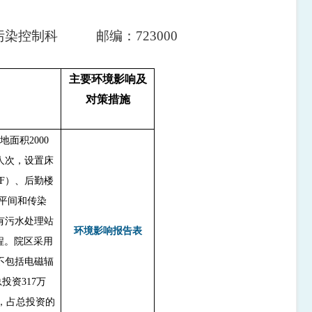
污染控制科
邮编：
723000
主要环境影响
及
对策措施
地面积2000
人次，设置床
4F）、后勤楼
太平间和传染
有污水处理站
环境影响报告表
工程。院区采用
不包括电磁辐
投资317万
元，占总投资的