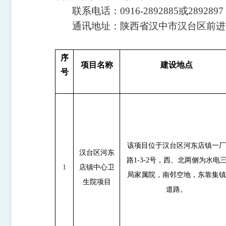
联系
电话：
0916-2892885
或
2892897
通讯地址：陕西省汉中市汉台区
前进
序
项目名称
建设地点
号
该项目位于汉台区河东店镇一
汉台区河东
路
1-3-2号，西、北两侧为水电
1
店镇中心卫
局家属院，南邻空地，东靠集
生院项目
道路。