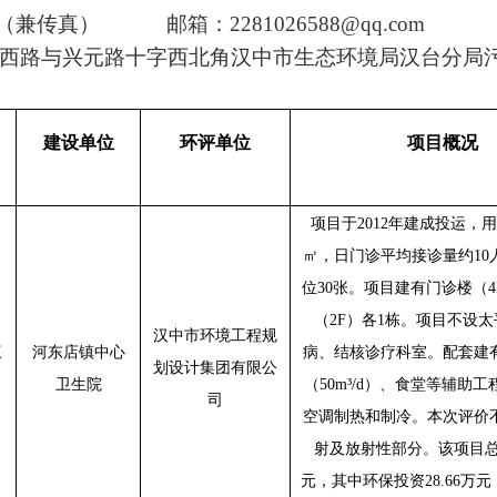
（兼传真）
邮箱：
2281026588@qq.com
西路与兴元路十字西北角汉中市生态环境局汉台分局
建设单位
环评单位
项目概况
项目于
2012年建成投运，用
㎡，日门诊平均接诊量约10
位30张。项目建有门诊楼（
厂
（2F）各1栋。项目不设
汉中市环境工程规
三
河东店镇中心
病、结核诊疗科室。配套建
划设计集团有限公
镇
卫生院
（50m³/d）、食堂等辅助
司
空调制热和制冷。本次评价
射及放射性部分。该项目总
元，其中环保投资28.66万