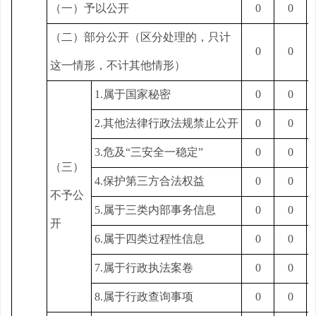
（一）予以公开
0
0
（二）部分公开（区分处理的，只计
0
0
这一情形，不计其他情形）
1.属于国家秘密
0
0
2.其他法律行政法规禁止公开
0
0
3.危及“三安全一稳定”
0
0
（三）
4.保护第三方合法权益
0
0
不予公
5.属于三类内部事务信息
0
0
开
6.属于四类过程性信息
0
0
7.属于行政执法案卷
0
0
8.属于行政查询事项
0
0