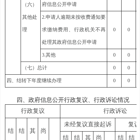
府信息公开申请
（六）
其他处
2.申请人逾期未按收费通知要
理
求缴纳费用、行政机关不再
0
0
处理其政府信息公开申请
3.其他
0
0
（七）总计
0
0
四、结转下年度继续办理
0
0
四、政府信息公开行政复议、行政诉讼情况
行政复议
行政诉讼
未经复议直接起诉
复议
结
结
其
尚
结
结
其
尚
结
结