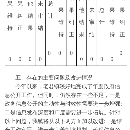
果
果
他
未
总
果
果
他
未
总
果
果
维
纠
结
审
计
维
纠
结
审
计
维
纠
持
正
果
结
持
正
果
结
持
正
0
0
0
0
0
0
0
0
0
0
0
0
五、存在的主要问题及改进情况
今年以来，老君镇较好地完成了年度政府信
息公开工作。但同时，仍然存在一些不足，一是
政务信息公开的主动性与时效性需要进一步增强;
二是信息发布深度和广度需要进一步拓展。针对
以上问题，我镇将从以下两方面加以改进:一是结
合工作实际，进一步完善制度机制，确保信息公