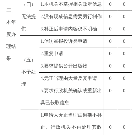
1.本机关不掌握相关政府信息
0
0
（四）
三、
无法提
2.没有现成信息需要另行制作
0
0
本年
供
3.补正后申请内容仍不明确
0
0
度办
1.信访举报投诉类申请
0
0
理结
2.重复申请
0
0
果
（五）
3.要求提供公开出版物
0
0
不予处
4.无正当理由大量反复申请
0
0
理
5.要求行政机关确认或重新出
0
0
具已获取信息
1.申请人无正当理由逾期不补
正、行政机关不再处理其政
0
0