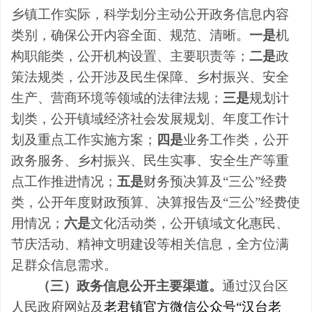
乡镇工作实际，科学划分主动公开政务信息内容
类别，确保公开内容全面、规范、清晰。
一是
机
构职能类，公开机构设置、主要职责等；
二是
政
策法规类，公开涉及民生保障、乡村振兴、安全
生产、营商环境等领域的法律法规；
三是
规划计
划类，公开镇域经济社会发展规划、年度工作计
划及重点工作实施方案；
四
是
业务工作类，公开
政务服务、乡村振兴、民生实事、安全生产等重
点工作推进情况；
五
是
财务预决算及
“三公”经费
类，公开年度财政预算、决算报告及“三公”经费使
用情况；
六
是
文化活动类，公开镇域文化惠民、
节庆活动、精神文明建设等相关信息，全方位满
足群众信息需求。
（三）政务信息公开主要渠道
。
通过汉台区
人民政府网站及
老
君镇官方微信公众号
“汉台老