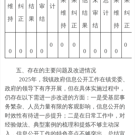
果
果
他
未
总
果
果
维
纠
结
审
计
维
纠
结
审
计
维
纠
持
正
果
结
持
正
果
结
持
正
0
0
0
0
0
0
0
0
0
0
0
0
五、存在的主要问题及改进情况
2025年，我镇政府信息公开工作在镇党委、
政府的领导下有序开展，但在具体实施过程中，
仍存在以下需进一步改进的方面：一是受基层事
务繁杂、人员力量有限的客观影响，信息公开的
时效性有待进一步提升；二是在日常工作中，对
经验做法、典型案例的梳理和提炼不够主动深
入，信息公开工作的特色亮点不够突出，总结宣