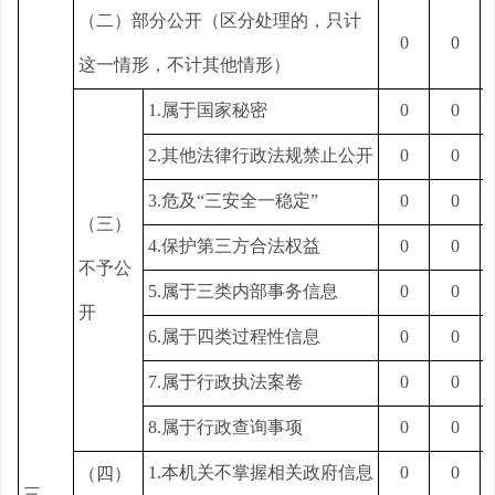
（二）部分公开（区分处理的，只计
0
0
这一情形，不计其他情形）
1.属于国家秘密
0
0
2.其他法律行政法规禁止公开
0
0
3.危及“三安全一稳定”
0
0
（三）
4.保护第三方合法权益
0
0
不予公
5.属于三类内部事务信息
0
0
开
6.属于四类过程性信息
0
0
7.属于行政执法案卷
0
0
8.属于行政查询事项
0
0
1.本机关不掌握相关政府信息
0
0
（四）
三、