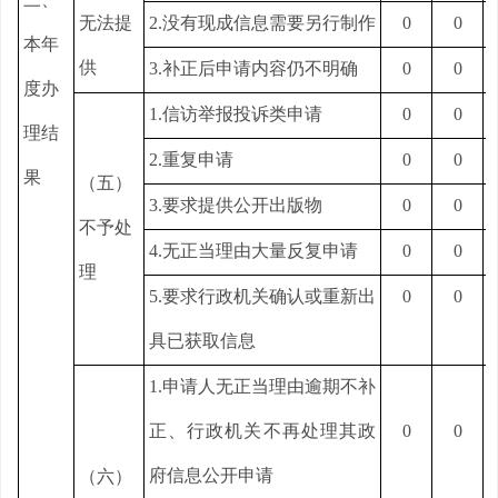
无法提
2.没有现成信息需要另行制作
0
0
本年
供
3.补正后申请内容仍不明确
0
0
度办
1.信访举报投诉类申请
0
0
理结
2.重复申请
0
0
果
（五）
3.要求提供公开出版物
0
0
不予处
4.无正当理由大量反复申请
0
0
理
5.要求行政机关确认或重新出
0
0
具已获取信息
1.申请人无正当理由逾期不补
正、行政机关不再处理其政
0
0
府信息公开申请
（六）