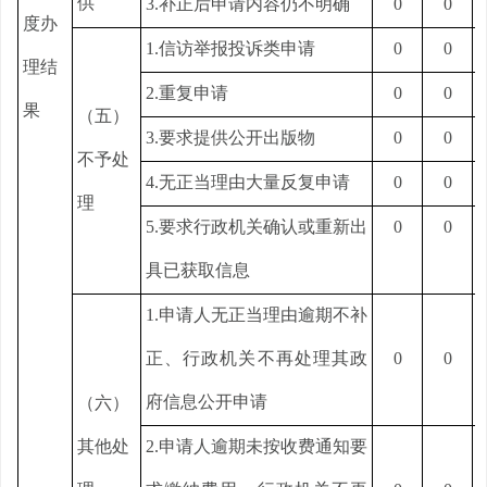
供
3.补正后申请内容仍不明确
0
0
度办
1.信访举报投诉类申请
0
0
理结
2.重复申请
0
0
果
（五）
3.要求提供公开出版物
0
0
不予处
4.无正当理由大量反复申请
0
0
理
5.要求行政机关确认或重新出
0
0
具已获取信息
1.申请人无正当理由逾期不补
正、行政机关不再处理其政
0
0
府信息公开申请
（六）
其他处
2.申请人逾期未按收费通知要