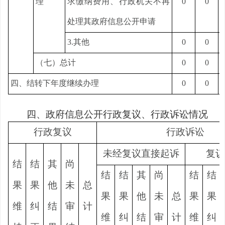
理
求缴纳费用、行政机关不再
0
0
处理其政府信息公开申请
3.其他
0
0
（七）总计
0
0
四、结转下年度继续办理
0
0
四、政府信息公开行政复议、行政诉讼情况
行政复议
行政诉讼
未经复议直接起诉
复议
结
结
其
尚
结
结
其
尚
结
结
果
果
他
未
总
果
果
他
未
总
果
果
维
纠
结
审
计
维
纠
结
审
计
维
纠