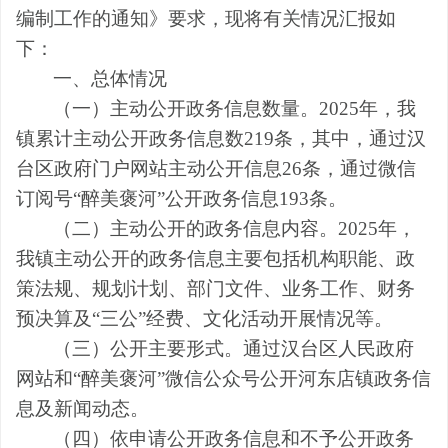
编制
工作的通知》
要求，现将有关情况汇报如
下：
一、总体情况
（一）主动公开政务信息数量。
20
25
年，我
镇累计主动公开政务信息数
219
条，其中，通过汉
台区政府门户网站主
动公开信息
26
条，通过微信
订阅号
“醉美褒河”公开政务信息
193
条
。
（二）主动公开的政务信息内容。
202
5
年，
我镇主动公开的政务信息主要包括机构职能、政
策法规、规划计划、部门文件、业务工作、财务
预决算及
“三公”经费
、文化活动
开展情况
等。
（三）公开主要形式。通过汉台区人民政府
网站和“醉美褒河”微信公众号公开河东店镇政务信
息及新闻动态。
（四）依申请公开政务信息和不予公开政务