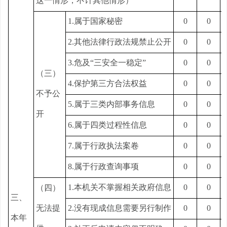
这一情形，不计其他情形）
1.属于国家秘密
0
0
2.其他法律行政法规禁止公开
0
0
3.危及“三安全一稳定”
0
0
（三）
4.保护第三方合法权益
0
0
不予公
5.属于三类内部事务信息
0
0
开
6.属于四类过程性信息
0
0
7.属于行政执法案卷
0
0
8.属于行政查询事项
0
0
1.本机关不掌握相关政府信息
0
0
（四）
三、
无法提
2.没有现成信息需要另行制作
0
0
本年