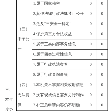
1.属于国家秘密
0
0
2.其他法律行政法规禁止公开
0
0
3.危及“三安全一稳定”
0
0
（三）
4.保护第三方合法权益
0
0
不予公
5.属于三类内部事务信息
0
0
开
6.属于四类过程性信息
0
0
7.属于行政执法案卷
0
0
8.属于行政查询事项
0
0
1.本机关不掌握相关政府信息
0
0
（四）
三、
无法提
2.没有现成信息需要另行制作
0
0
本年
供
3.补正后申请内容仍不明确
0
0
度办