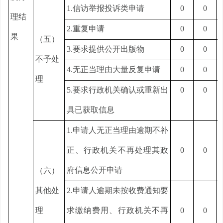
1.信访举报投诉类申请
0
0
理结
2.重复申请
0
0
果
（五）
3.要求提供公开出版物
0
0
不予处
4.无正当理由大量反复申请
0
0
理
5.要求行政机关确认或重新出
0
0
具已获取信息
1.申请人无正当理由逾期不补
正、行政机关不再处理其政
0
0
府信息公开申请
（六）
其他处
2.申请人逾期未按收费通知要
理
求缴纳费用、行政机关不再
0
0