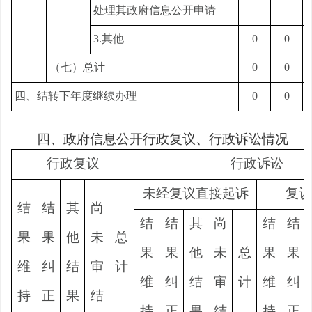
处理其政府信息公开申请
3.其他
0
0
（七）总计
0
0
四、结转下年度继续办理
0
0
四、政府信息公开行政复议、行政诉讼情况
行政复议
行政诉讼
未经复议直接起诉
复议
结
结
其
尚
结
结
其
尚
结
结
果
果
他
未
总
果
果
他
未
总
果
果
维
纠
结
审
计
维
纠
结
审
计
维
纠
持
正
果
结
持
正
果
结
持
正