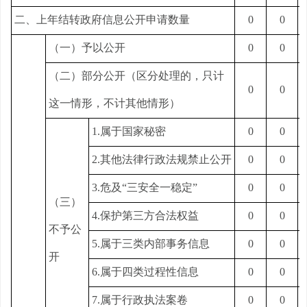
二、上年结转政府信息公开申请数量
0
0
（一）予以公开
0
0
（二）部分公开（区分处理的，只计
0
0
这一情形，不计其他情形）
1.属于国家秘密
0
0
2.其他法律行政法规禁止公开
0
0
3.危及“三安全一稳定”
0
0
（三）
4.保护第三方合法权益
0
0
不予公
5.属于三类内部事务信息
0
0
开
6.属于四类过程性信息
0
0
7.属于行政执法案卷
0
0