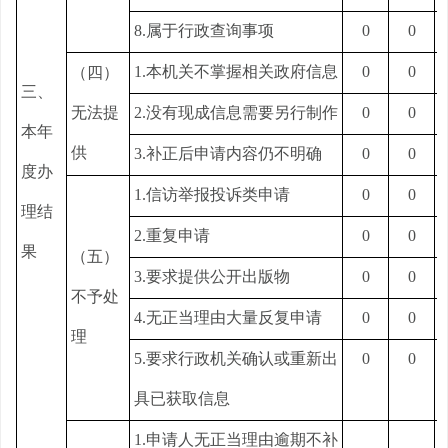
8.属于行政查询事项
0
0
1.本机关不掌握相关政府信息
0
0
（四）
三、
无法提
2.没有现成信息需要另行制作
0
0
本年
供
3.补正后申请内容仍不明确
0
0
度办
1.信访举报投诉类申请
0
0
理结
2.重复申请
0
0
果
（五）
3.要求提供公开出版物
0
0
不予处
4.无正当理由大量反复申请
0
0
理
5.要求行政机关确认或重新出
0
0
具已获取信息
1.申请人无正当理由逾期不补