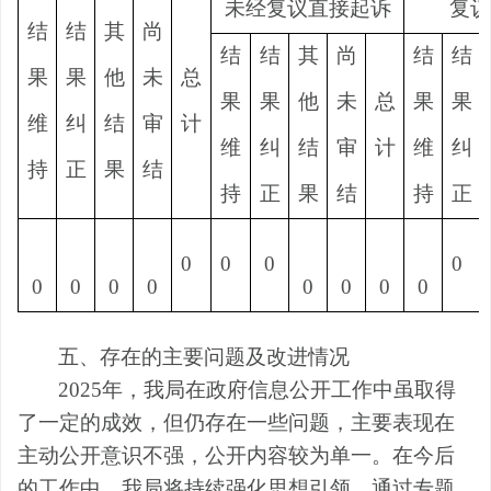
未经复议直接起诉
复议
结
结
其
尚
结
结
其
尚
结
结
果
果
他
未
总
果
果
他
未
总
果
果
维
纠
结
审
计
维
纠
结
审
计
维
纠
持
正
果
结
持
正
果
结
持
正
0
0
0
0
0
0
0
0
0
0
0
0
五、存在的主要问题及改进情况
2025
年
，
我局在政府信息公开工作中
虽取得
了一定的成效
，
但仍存在一些问题
，
主要表现在
主动公开意识不强，公开内容较为单一。
在今后
的工作中，我局将持续
强化思想引领，通过专题