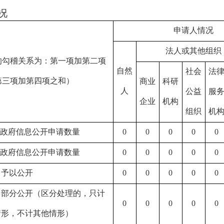
况
申请人情况
法人或其他组织
的勾稽关系为：第一项加第二项
自然
社会
法
第三项加第四项之和）
商业
科研
人
公益
服
企业
机构
组织
机
收政府信息公开申请数量
0
0
0
0
0
转政府信息公开申请数量
0
0
0
0
0
）予以公开
0
0
0
0
0
）部分公开（区分处理的，只计
0
0
0
0
0
情形，不计其他情形）