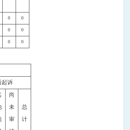
0
0
0
0
0
0
后起诉
其
尚
他
未
总
结
审
计