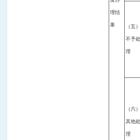
理结
果
（五
不予
理
（六
其他
理