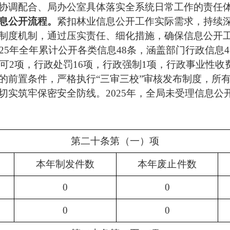
协调配合、局办公室具体落实全系统日常工作的责任
息公开流程。
紧扣林业信息公开工作实际需求，持续
制度机制，通过压实责任、细化措施，确保信息公开
25
年全年累计公开各类信息
48
条，涵盖部门行政信息
4
可
2
项，行政处罚
16
项，行政强制
1
项，行政事业性收
的前置条件，严格执行
“
三审三校
”
审核发布制度，所
切实筑牢保密安全防线。
2025
年，全局未受理信息公
第二十条第
（
一
）
项
本年制发件数
本年废止件数
0
0
0
0