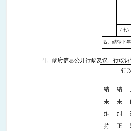
（七
四、结转下
四、政府信息公开行政复议、行政诉
行
结
结
果
果
维
纠
持
正