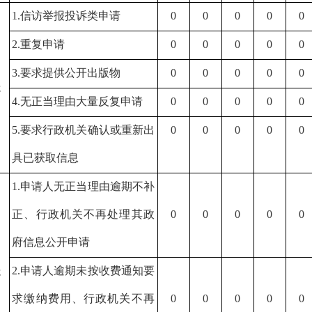
1.信访举报投诉类申请
0
0
0
0
0
2.重复申请
0
0
0
0
0
）
3.要求提供公开出版物
0
0
0
0
0
处
4.无正当理由大量反复申请
0
0
0
0
0
5.要求行政机关确认或重新出
0
0
0
0
0
具已获取信息
1.申请人无正当理由逾期不补
正、行政机关不再处理其政
0
0
0
0
0
府信息公开申请
）
处
2.申请人逾期未按收费通知要
求缴纳费用、行政机关不再
0
0
0
0
0