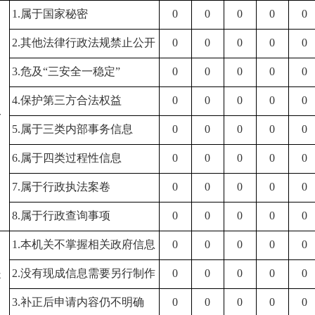
1.属于国家秘密
0
0
0
0
0
2.其他法律行政法规禁止公开
0
0
0
0
0
3.危及“三安全一稳定”
0
0
0
0
0
）
4.保护第三方合法权益
0
0
0
0
0
公
5.属于三类内部事务信息
0
0
0
0
0
6.属于四类过程性信息
0
0
0
0
0
7.属于行政执法案卷
0
0
0
0
0
8.属于行政查询事项
0
0
0
0
0
1.本机关不掌握相关政府信息
0
0
0
0
0
）
提
2.没有现成信息需要另行制作
0
0
0
0
0
3.补正后申请内容仍不明确
0
0
0
0
0