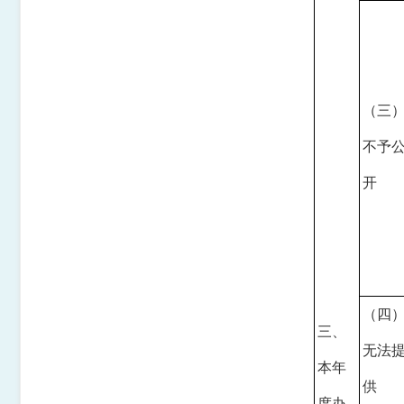
（三
不予
开
（四
三、
无法
本年
供
度办