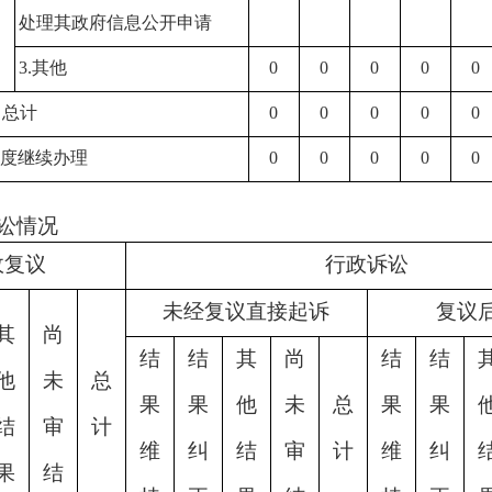
处理其政府信息公开申请
3.其他
0
0
0
0
0
）总计
0
0
0
0
0
年度继续办理
0
0
0
0
0
讼情况
政复议
行政诉讼
未经复议直接起诉
复议
其
尚
结
结
其
尚
结
结
他
未
总
果
果
他
未
总
果
果
结
审
计
维
纠
结
审
计
维
纠
果
结