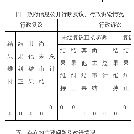
四、政府信息公开行政复议、行政诉讼情况
行政复议
行政诉讼
未经复议直接起诉
复议
结
结
其
尚
结
结
其
尚
结
结
果
果
他
未
总
果
果
他
未
总
果
果
维
纠
结
审
计
维
纠
结
审
计
维
纠
持
正
果
结
持
正
果
结
持
正
0
0
0
0
0
0
0
0
0
0
0
0
五、存在的主要问题及改进情况