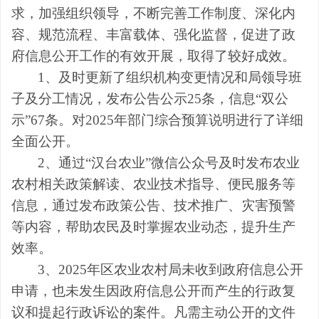
求，加强组织领导，不断完善工作制度、深化内
容、规范流程、丰富载体、强化监督，促进了政
府信息公开工作的有效开展，取得了较好成效。
1
、及时更新了组织机构变更情况和局领导班
子及分工情况
，发布公告公示
25
条，
信息
“双公
示”
67
条
。对
20
2
5
年部门综合预算说明进行了详细
全面公开。
2
、
通过
“
汉台农业
”
微信公众号
及时发布农业
农村相关政策解读、农业技术指导、便民服务等
信息，通过发布政策公告、技术推广、灾害预警
等内容，帮助农民及时掌握农业动态，提升生产
效率
。
3
、
20
2
5
年区农业农村局未收到政府信息公开
申请，也未发生因政府信息公开而产生的行政复
议和提起行政诉讼的案件。凡需主动公开的文件