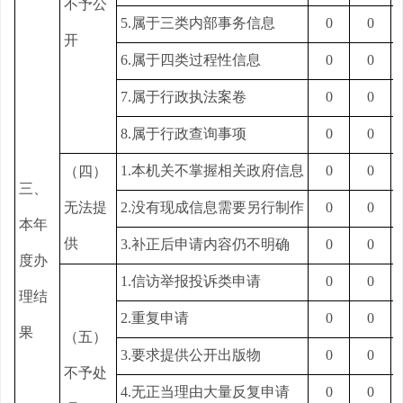
不予公
5.属于三类内部事务信息
0
0
开
6.属于四类过程性信息
0
0
7.属于行政执法案卷
0
0
8.属于行政查询事项
0
0
1.本机关不掌握相关政府信息
0
0
（四）
三、
无法提
2.没有现成信息需要另行制作
0
0
本年
供
3.补正后申请内容仍不明确
0
0
度办
1.信访举报投诉类申请
0
0
理结
2.重复申请
0
0
果
（五）
3.要求提供公开出版物
0
0
不予处
4.无正当理由大量反复申请
0
0