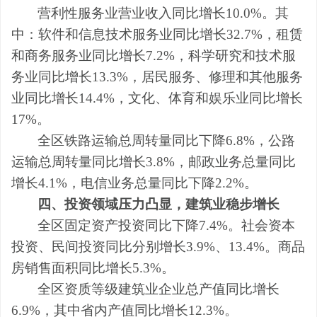
营利性服务业营业收入同比增长
10.0
%
。其
中：软件和信息技术服务业同比增长
32.7
%
，租赁
和商务服务业同比增长
7.2
%
，科学研究和技术服
务业同比
增长
13.3
%
，居民服务、修理和其他服务
业同比增长
14.4
%
，文化、体育和娱乐业同比增长
17
%
。
全区铁路运输总周转量同比下降
6.8
%
，公路
运输总周转量同比增长
3.8
%
，邮政业务总量同比
增长
4.1
%
，电信业务总量同比
下降
2.2
%
。
四、投资领域
压力凸显
，建筑业
稳步增长
全区固定资产投资同比
下降
7.4
%
。
社会资本
投资、民间投资同比分别增长
3.9
%
、
13.4
%
。
商品
房销售面积同比
增长
5.3
%
。
全
区
资质
等级
建筑业企业总产值同比
增长
6.9
%
，
其中省内产值同比增长
12.3
%
。