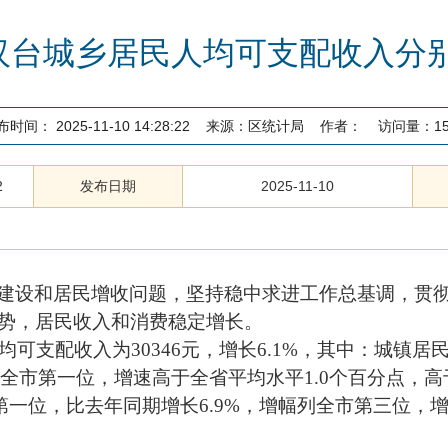
汉台城乡居民人均可支配收入分别增
布时间：
2025-11-10 14:28:22
来源：
区统计局
作者：
访问量：
1
2
发布日期
2025-11-10
建设和居民增收问题，坚持稳中求进工作总基调，
贯
势，居民收入和消费稳定增长。
均可支配收入为
30346
元，增长
6.1%
，其中：
城镇居
全市第一位，
增速高于全省平均水平
1.0
个百分点，高
第一位，比去年同期增长
6.9%
，增幅列全市第三位，