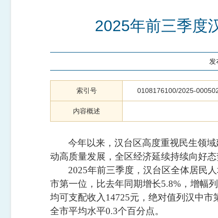
2025年前三季度
发
索引号
0108176100/2025-00050
内容概述
今年以来，汉台区
高度重视民生领域
动高质量发展，
全区经济延续持续向好态
2025
年前
三季度
，汉台区全体居民人
市第一位，比去年同期增长
5.8%
，增幅列
均可支配收入
14725
元，绝对值列汉中市
全市平均水平
0.3
个百分点。