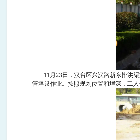
11
月
23
日，汉台区兴汉路新东排洪渠
管埋设作业。按照规划位置和埋深，工人