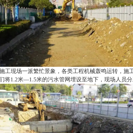
施工现场一派繁忙景象，各类工程机械轰鸣运转，施
们将
1.2
米
—1.5
米的污水管网埋设至地下，现场人员分