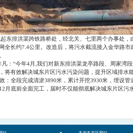
北起东排洪渠跨铁路桥处，经北关、七里两个办事处，
网全长约
7.4
公里。改造后，将污水截流接入金华路市
。
非凡
：
“
今年
4
月
,
我们对新东排洪渠龙亭路段、周家湾段
，将有效解决城东片区污水污染问题，提升区域排水
效：全段完成清淤
3890
米，累计开挖
3930
米，埋设管
12
月底前全面完工，届时不仅能彻底解决城东片区污
网站
本省各市区网站