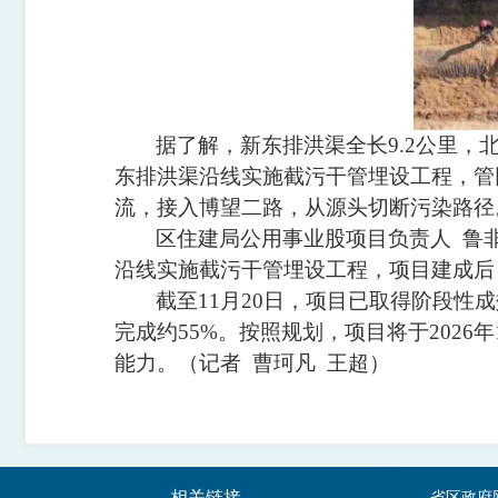
据了解，新东排洪渠全长
9.2
公里，
东排洪渠沿线实施截污干管埋设工程，管
流，接入博望二路，从源头切断污染路径
区住建局公用事业股项目负责人
鲁
沿线实施截污干管埋设工程，项目建成后
截至
11
月
20
日，项目已取得阶段性成
完成约
55%
。按照规划，项目将于
2026
年
能力。（记者
曹珂凡 王超）
相关链接
省区政府