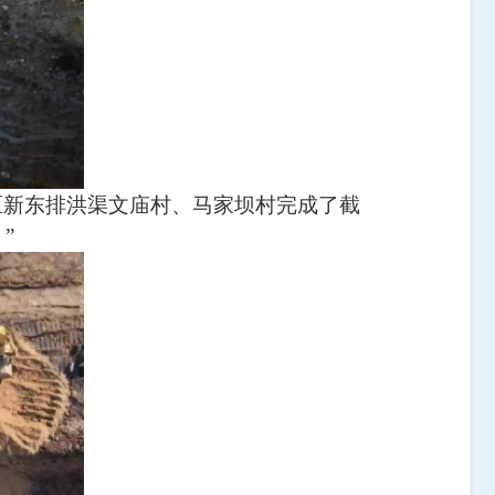
区新东排洪渠文庙村、马家坝村完成了截
。
”