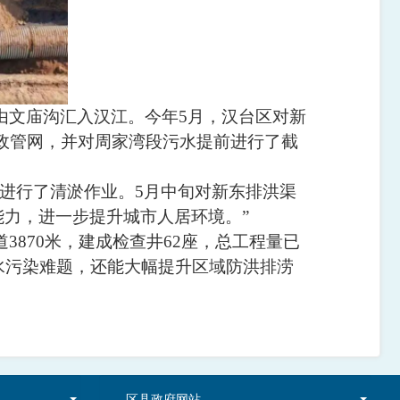
由文庙沟汇入汉江。今年
5
月，汉台区对新
政管网，并对周家湾段污水提前进行了截
进行了清淤作业。
5
月中旬对新东排洪渠
能力，进一步提升城市人居环境。
”
道
3870
米，建成检查井
62
座，总工程量已
水污染难题，还能大幅提升区域防洪排涝
区县政府网站