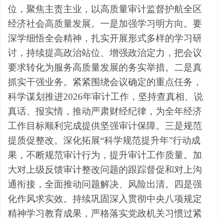
位，聚焦主责主业，
以高质量审计监督护航全区
经济社会高质量发展。
一是
加强学习明方向
。
要
深学细悟全会精神，扎实开展形式多样的学习研
讨，
持续提高政治站位、增强政治定力，把会议
要求转化为服务高质量发展的务实举措
。
二是
真
抓实干强业务
。
紧紧
围绕会议确定的重点任务，
科学谋划推进
2026
年审计工作
，坚持查真相、说
真话、报实情，推动严肃财经纪律
，
为全年经济
工作目标顺利完成提供坚强审计保障。
三是规范
提质促整改。
深化拓展
“科学规范提升年”行动成
果，
不断规范审计行为，
提升审计工作质量。
加
大对上级反馈审计整改问题的跟踪督促
和对上沟
通衔接，全面推动问题解决、风险出清。
四是强
化作风求实效
。
持续巩固深入贯彻中央八项规定
精神学习教育成果，
严格落实党政机关习惯过紧