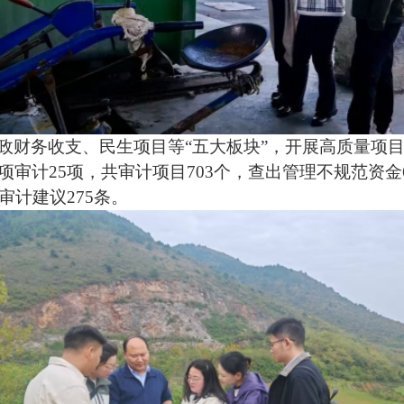
政财务收支、民生项目等
“五大板块”，开展高质量项
计25项，共审计项目703个，查出管理不规范资金66.
审计建议275条。