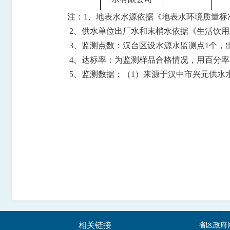
注：
1、
地表水水源依据《地表水环境质量标
2、
供水单位出厂水和末梢水依据《生活饮用
3、
监测点数：汉台区设水源水监测点
1个，
4
、
达标率：
为监测样品合格情况，用百分率
5
、
监测数据：（
1）来源于
汉中市兴元供水
相关链接
省区政府