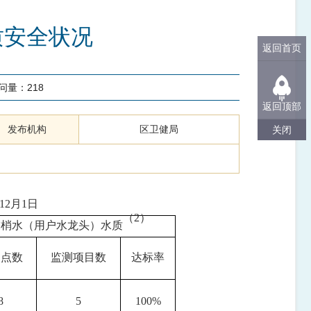
质安全状况
返回首页
问量：
218
返回顶部
发布机构
区卫健局
关闭
12
月
1
日
（
2）
末梢水（用户水龙头）水质
测点数
监测项目数
达标率
8
5
100%