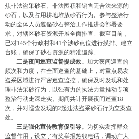
焦非法盗采砂石、非法囤积和销售无合法来源的
砂石，以及占用耕地堆放砂石行为。参与整治行
动的全体人员遵循砂石整治工作推进会部署要
求，对辖区砂石资源开展全面排查。截至目前，
已对
145
个行政村和
41
个涉砂点位进行摸排、建立
台账，确保了砂石资源的精准追踪。
二是夜间巡查监督提成效。
加大夜间巡查的
频次和力度，在全面巡查的基础上，对重点易发
盗采区域进行严密巡查监控，确保及时发现和处
理非法采砂行为，以强有力的执法力量推动专项
整治行动走深走实。期间共计开展夜间巡查
18
次，并对巡查发现的
2
起违法盗采砂石行为立案查
处。
三是强化宣传教育促引导。
为切实发挥群众
监督作用，设立了有奖举报热线电话，调动广大