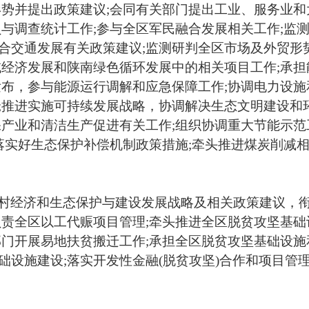
形势并提出政策建议
;
会同有关部门提出工业、服务业和
员与调查统计工作
;
参与全区军民融合发展相关工作
;
监
合交通发展有关政策建议
;
监测研判全区市场及外贸形
域经济发展和陕南绿色循环发展中的相关项目工作
;
承担
发布，参与能源运行调解和应急保障工作
;
协调电力设施
;
推进实施可持续发展战略，协调解决生态文明建设和
保产业和清洁生产促进有关工作
;
组织协调重大节能示范
落实好生态保护补偿机制政策措施
;
牵头推进煤炭削减
村经济和生态保护与建设发展战略及相关政策建议，
负责全区以工代赈项目管理
;
牵头推进全区脱贫攻坚基础
部门开展易地扶贫搬迁工作
;
承担全区脱贫攻坚基础设施
础设施建设
;
落实开发性金融
(
脱贫攻坚
)
合作和项目管