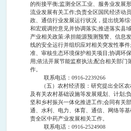
的衔接平衡
;
监测全区工业、服务业发展
流业发展有关工作
;
负责全区国民经济动
政、通信行业发展运行状况，提出统筹综
和宏观调控意见并协调落实
;
推进落实县
产业相关政策
:
承担能源预测预警、信息
线的安全运行并组织应对相关突发性事件
准、审核生态环境保护相关项目
;
协调环
用
;
依法开展节能监察执法
;
配合相关部门
作。
联系电话：
0916-2239266
（五）农村经济股：研究提出全区农
及有关农村基础设施等发展规划、计划
;
坚和乡村振兴一体化推进工作
;
会同有关
通、水利、电力、体育、通信、网络等基
责全区中药产业发展相关工作。
联系电话：
0916-2524908