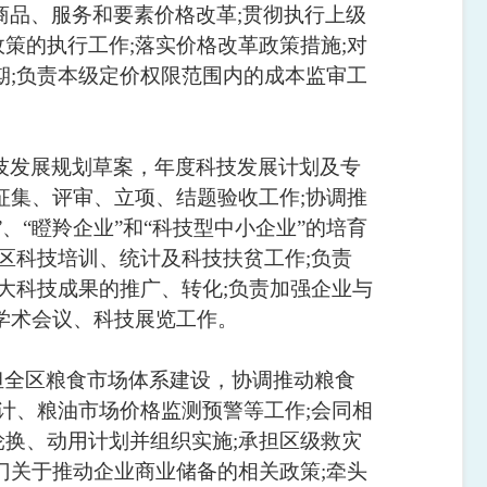
商品、服务和要素价格改革
;
贯彻执行上级
政策的执行工作
;
落实价格改革政策措施
;
对
期
;
负责本级定价权限范围内的成本监审工
技发展规划草案，年度科技发展计划及专
征集、评审、立项、结题验收工作
;
协调推
”
、
“
瞪羚企业
”
和
“
科技型中小企业
”
的培育
区科技培训、统计及科技扶贫工作
;
负责
大科技成果的推广、转化
;
负责加强企业与
学术会议、科技展览工作。
担全区粮食市场体系建设，协调推动粮食
计、粮油市场价格监测预警等工作
;
会同相
轮换、动用计划并组织实施
;
承担区级救灾
门关于推动企业商业储备的相关政策
;
牵头