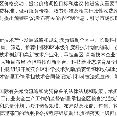
区价格变动，提出价格调控目标和建议
;
推进落实重要
费标准，做好服务价格、收费标准及相关行政性收费
时提出预警建议
;
发布有关价格监测信息，引导市场预
新技术产业发展战略和规划
;
负责编制全区中、长期科
征集、筛选、推荐申报和区本级年度科技计划的编制、
技术创新和高新技术产业化，承担全区
“
高新技术企业
重大项目布局
;
承担科技创新平台、科技新业态培育及全
申报
;
组织开展汉台区科学技术奖励
;
负责组织和协调重
才管理工作
;
承担技术合同登记统计和科技法规宣传、
国际有关粮食流通和物资储备的法律法规和政策，承
加工行业安全生产工作的监督管理
;
承担全区粮食流通统
和总量计划，拟订储备规模、布局以及收储、销售、
管理部门的动用指令按程序组织调出
;
贯彻落实上级部