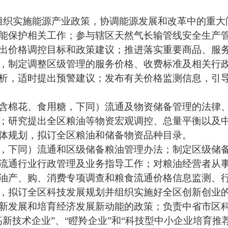
组织实施能源产业政策，协调能源发展和改革中的重大
能保护相关工作；参与辖区天然气长输管线安全生产
出价格调控目标和政策建议；推进落实重要商品、服
，制定调整区级管理的服务价格、收费标准及相关行
析，适时提出预警建议；发布有关价格监测信息，引
含棉花、食用糖，下同）流通及物资储备管理的法律
；研究提出全区粮油等物资宏观调控、总量平衡以及
体规划，拟订全区粮油和储备物资品种目录。
，下同）流通和区级储备粮油管理办法；制定区级储
流通行业行政管理及业务指导工作；对粮油经营者从
油产、购、消费专项调查和粮食流通价格信息监测、
，拟订全区科技发展规划并组织实施好全区创新创业
新发展和培育经济发展新动能的政策；负责中省市区
高新技术企业
”
、
“
瞪羚企业
”
和
“
科技型中小企业培育推