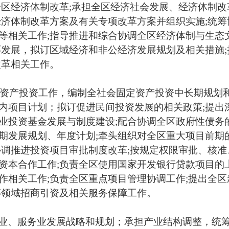
全区经济体制改革
;
承担全区经济社会发展、经济体制改
经济体制改革方案及有关专项改革方案并组织实施
;
统筹
等相关工作
;
指导推进和综合协调全区经济体制与生态
环发展，拟订区域经济和非公经济发展规划及相关措施
;
改革相关工作。
资产投资工作，编制全社会固定资产投资中长期规划
内项目计划；拟订促进民间投资发展的相关政策
;
提出
业投资基金发展与制度建设
;
配合协调全区政府性债务
期发展规划、年度计划
;
牵头组织对全区重大项目前期
协调推进投资项目审批制度改革
;
按规定权限审批、核准
资本合作工作
;
负责全区使用国家开发银行贷款项目的
作相关工作
;
负责全区重点项目管理协调工作
;
提出全区
等领域招商引资及相关服务保障工作。
业、服务业发展战略和规划；承担产业结构调整，统