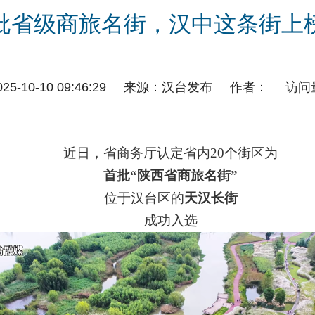
批省级商旅名街，汉中这条街上
5-10-10 09:46:29
来源：
汉台发布
作者：
访问
近日，省商务厅认定省内
20
个街区为
首批
“陕西省商旅名街”
位于汉台区的
天汉长街
成功入选