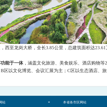
道，西至龙岗大桥，全长
3.85
公里，总建筑面积达
23.61
等功能于一体
，涵盖文化旅游、美食娱乐、酒店购物等
；
B
区以文化博览、会议汇展为主；
C
区以生态酒店、旅
网站
本省各市区网站