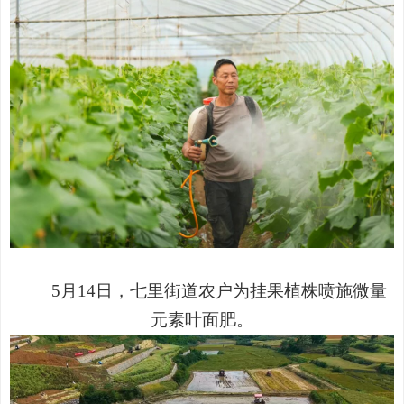
5
月
14
日，七里街道农户为挂果植株喷施微量
元素叶面肥。