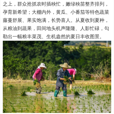
之上，群众抢抓农时插秧忙，嫩绿秧苗整齐排列，
孕育新希望；大棚内外，黄瓜、小番茄等特色蔬菜
藤蔓舒展、果实饱满，长势喜人。从夏收到夏种，
从粮油到蔬果，田间地头机声隆隆、人影忙碌，勾
勒出一幅粮丰菜茂、生机盎然的夏日丰收图景。