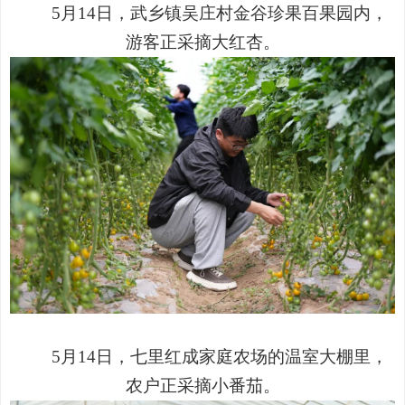
5
月
14
日，武乡镇吴庄村金谷珍果百果园内，
游客正采摘大红杏。
5
月
14
日，七里红成家庭农场的温室大棚里，
农户正采摘小番茄。