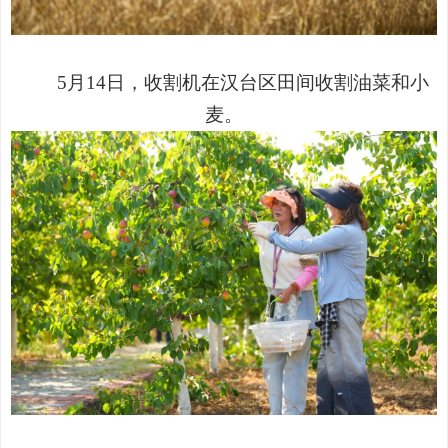
5
月
14
日，收割机在汉台区田间收割油菜和小
麦。