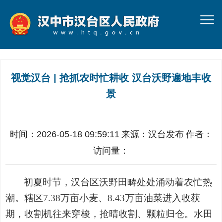
视觉汉台 | 抢抓农时忙耕收 汉台沃野遍地丰收
景
时间：2026-05-18 09:59:11
来源：
汉台发布
作者：
访问量：
初夏时节，汉台区沃野田畴处处涌动着农忙热
潮。辖区
7.38
万亩小麦、
8.43
万亩油菜进入收获
期，收割机往来穿梭，抢晴收割、颗粒归仓。水田