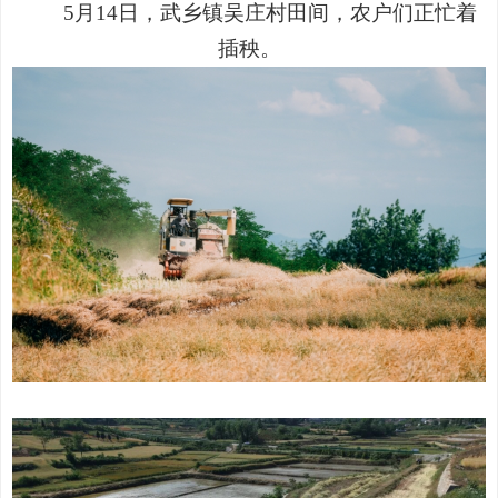
5
月
14
日，武乡镇吴庄村田间，农户们正忙着
插秧。