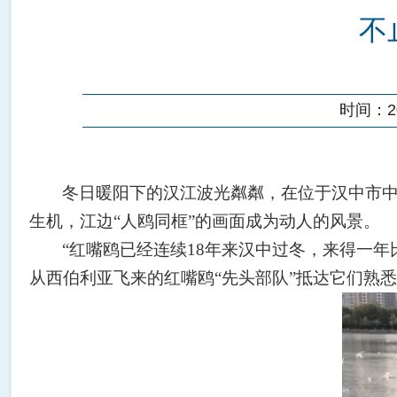
不
时间：202
冬日暖阳下的汉江波光粼粼
，
在位于汉中市
生机，江边
“
人鸥同框
”
的画面成为动人的风景。
“
红嘴鸥已经连续
18
年来汉中过冬，来得一年
从西伯利亚飞来的红嘴鸥
“
先头部队
”
抵达它们熟悉