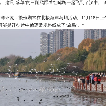
鸥，这只
‘
落单
’
的三趾鸥跟着红嘴鸥一起飞到了汉中。
”
海洋环境，繁殖期常在北极海岸岛屿活动。
11
月
18
日上
可能是迁徙途中偏离常规路线成了
‘
旅鸟
’
。
”