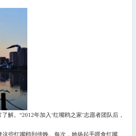
常了解。
“2012
年加入
‘
红嘴鸥之家
’
志愿者团队后，
伴这些红嘴鸥到傍晚。每次，她扬起手喂食红嘴