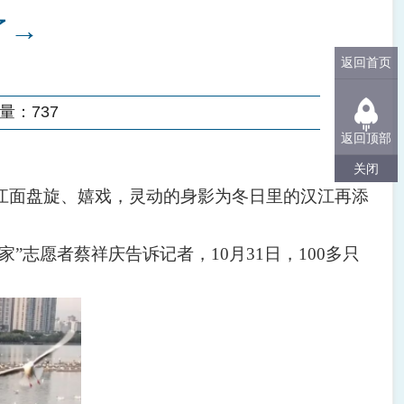
了→
返回首页
量：
737
返回顶部
关闭
江面盘旋、嬉戏，灵动的身影为冬日里的汉江再添
家
”
志愿者蔡祥庆告诉记者，
10
月
31
日，
100
多只
。