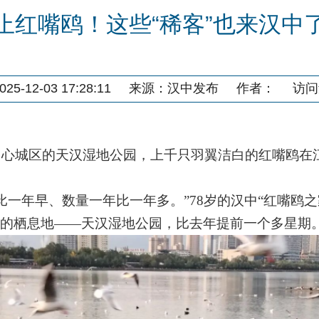
止红嘴鸥！这些“稀客”也来汉中
5-12-03 17:28:11
来源：
汉中发布
作者：
访问
中心城区的天汉湿地公园，上千只羽翼洁白的红嘴鸥在
比一年早、数量一年比一年多。
”78
岁的汉中
“
红嘴鸥之
的栖息地
——
天汉湿地公园，比去年提前一个多星期