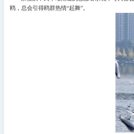
鸥，总会引得鸥群热情
“
起舞
”
。