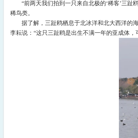
“
前两天我们拍到一只来自北极的
‘
稀客
’
三趾
稀鸟类。
据了解，三趾鸥栖息于北冰洋和北大西洋的
李耘说：
“
这只三趾鸥是出生不满一年的亚成体，