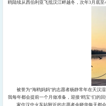
鸥陆续从西伯利亚飞抵汉江畔越冬，次年
3
月底至
被誉为
“
海鸥妈妈
”
的志愿者杨静常年在天汉湿
我每年都会提前一个月做准备，迎接
‘
鸥宝
’
们的回
家住汉中火车站附近的志愿者余晓华每天都