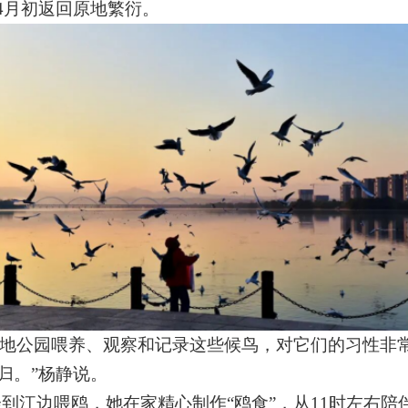
4
月初返回原地繁衍。
地公园喂养、观察和记录这些候鸟，对它们的习性非
归。
”
杨静说。
会到江边喂鸥，她在家精心制作
“
鸥食
”
，从
11
时左右陪