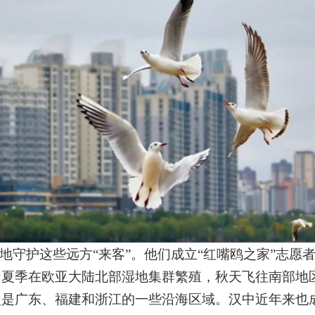
地守护这些远方
“
来客
”
。他们成立
“
红嘴鸥之家
”
志愿
们夏季在欧亚大陆北部湿地集群繁殖，秋天飞往南部地
次是广东、福建和浙江的一些沿海区域。汉中近年来也