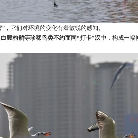
官
”
，它们对环境的变化有着敏锐的感知。
、白腰杓鹬等珍稀鸟类不约而同
“
打卡
”
汉中
，
构成一幅