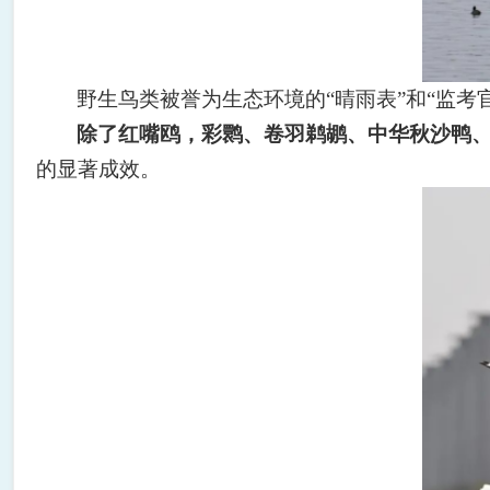
野生鸟类被誉为生态环境的
“
晴雨表
”
和
“
监考
除了红嘴鸥，彩鹮、卷羽鹈鹕、中华秋沙鸭
的显著成效。