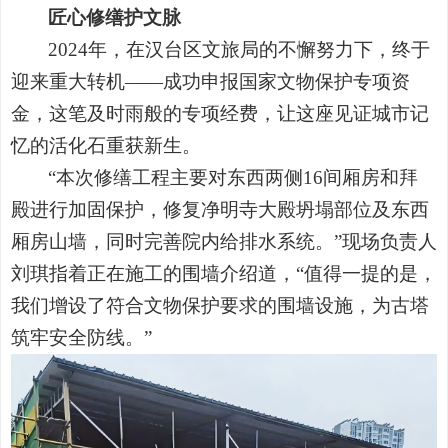
匠心修缮护文脉
2024
年，在汉台区文旅局的不懈努力下，终于
迎来重大转机
——
成功申报国家文物保护专项资
金，这笔及时雨般的专项经费，让这座见证城市记
忆的活化石重获新生。
“
本次修缮工程主要对东西两侧
16
间厢房和拜
殿进行加固保护，修复净明寺大殿坍塌部位及东西
厢房山墙，同时完善院内给排水系统。
”
现场负责人
刘琪指着正在施工的围墙介绍道，
“
值得一提的是，
我们增设了符合文物保护要求的围墙设施，为古塔
筑牢安全防线。
”