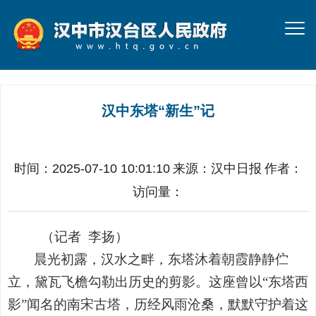
汉中东塔“新生”记
时间：2025-07-10 10:01:10
来源：
汉中日报
作者：
访问量：
（
记者
李扬）
晨光初露，汉水之畔，东塔沐着朝霞静静伫
立，黛瓦飞檐勾勒出历史的剪影。这座曾以
“
东塔西
影
”
闻名的南宋古塔，历经风雨沧桑，默默守护着这