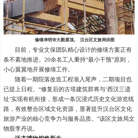
修缮净明寺大殿屋顶。
汉台区文旅局供图
目前，专业文保团队精心设计的修缮方案正有
条不紊地推进。
20
余名工人秉持
“
最小干预
”
原则，
小心翼翼地开展修缮工作。
随着一期院落改造工程渐入尾声，二期项目也
已提上日程。
“
修复后的古塔建筑群将与
‘
西汉三遗
址
’
实现有机衔接，形成一条沉浸式历史文化游览线
路，有效整合区域文化资源，显著提升汉台区文化
旅游产业的核心竞争力与服务品质。
”
该区文旅局文
物股李丹说。