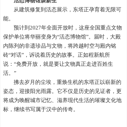
活态博物馆焕新生
从建筑修复到活态展示，东塔正孕育着无限可
能。
预计到
2027
年全面开放时，这座全国重点文物
保护单位将华丽变身为
“
活态博物馆
”
。届时，大殿
内陈列的非遗珍品与文物，将跨越时空与殿内铭
砖
“
对话
”
，诉说着历史的故事。正如程新航所
说：
“
免费开放，就是要让文物真正走进百姓生
活。
”
拂去岁月的尘埃，重焕生机的东塔正以崭新的
姿态，迎接阳光雨露。它不仅是历史的见证者，更
将成为唤醒城市记忆、滋养现代生活的璀璨文化地
标，继续书写属于汉中的传奇。