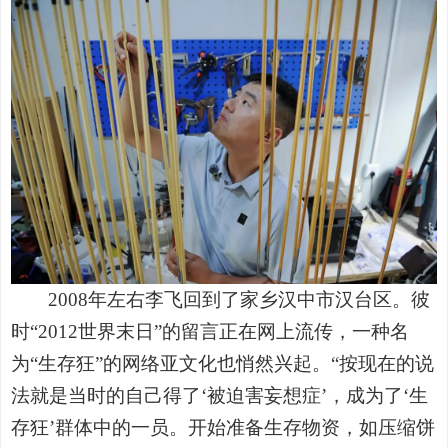
2008
年左右李飞回到了家乡汉中市汉台区。彼
时
“2012
世界末日
”
的留言正在网上流传，一种名
为
“
生存狂
”
的网络亚文化也悄然兴起。
“
按现在的说
法就是当时的自己得了
‘
被迫害妄想症
’
，成为了
‘
生
存狂
’
群体中的一员。开始准备生存物资，如压缩饼