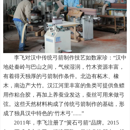
李飞对汉中传统弓箭制作技艺如数家珍：
“
汉中
地处秦岭与巴山之间，气候湿润，竹木资源丰富，
有着得天独厚的弓箭制作条件。北边有柘木、橡
木，南边产大竹。汉江河里丰富的鱼类可提供鱼鳔
用作粘合胶，再加上养蚕业发达，蚕丝可用来做弓
弦。这些天然材料构成了传统弓箭制作的基础，形
成了独具汉中特色的
‘
竹木弓
’......”
2011
年，李飞注册了
“
簧石弓箭
”
品牌。
2015