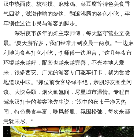
汉中热面皮、核桃馍、麻辣鸡、菜豆腐等特色美食香
气四溢，滋滋作响的烧烤、翻滚沸腾的各色小吃，牢
牢锁住过往市民与游客的脚步。
深耕夜市多年的摊主李师傅，每天坚守营业至凌
晨。“夏天游客多，我们经常开到凌晨一两点。”一边麻
利地为食客打包小吃，李师傅一边坦言，“这几年夜市
环境越来越好，配套也越来越完善，不光本地人爱
来，很多西安、广元的游客专门驱车打卡，就为尝尝
地道汉中味。”摊位前食客络绎不绝，亲朋好友围坐闲
谈、大快朵颐，烟火氤氲间，尽显城市温情。专程自
驾来汉打卡的游客张先生说：“汉中的夜市干净又热
闹，特色美食丰富，晚风舒服、氛围松弛，每次来都
意犹未尽。”