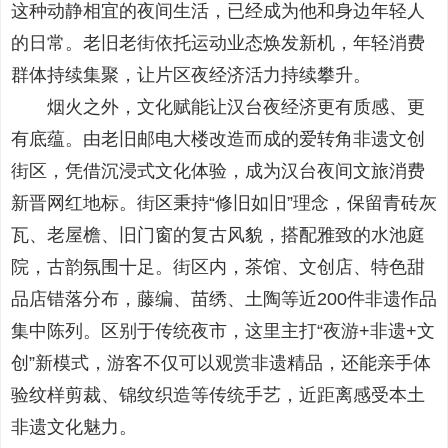
这种动静相宜的夜间生活，已经成为他和身边年轻人
的日常。老旧老街依托运动业态焕发新机，年轻消费
群体持续集聚，让片区夜经济活力持续攀升。
烟火之外，文化赋能让汉台夜经济更有质感、更
有底蕴。由老旧邮电大楼改造而成的爱转角非遗文创
街区，凭借沉浸式文化体验，成为汉台夜间文旅消费
新晋网红地标。街区秉持“修旧如旧”理念，保留青砖灰
瓦、老屋檐、旧门窗的复古风貌，搭配雅致的水池庭
院，古韵氛围十足。街区内，茶馆、文创店、特色甜
品店错落分布，藤编、苗绣、土陶等近200件非遗作品
集中陈列。区别于传统夜市，这里主打“夜游+非遗+文
创”新模式，游客不仅可以观赏非遗精品，还能亲手体
验纹样剪裁、锦纹织造等传统手艺，近距离感受本土
非遗文化魅力。