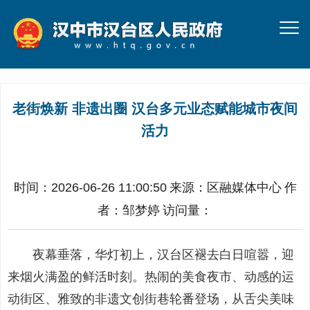
老街焕新 非遗出圈 汉台多元业态赋能城市夜间
活力
时间：2026-06-26 11:00:50
来源：
区融媒体中心
作
者：
邹梦婷
访问量：
夜幕垂落，华灯初上，汉台区褪去白日喧嚣，迎
来烟火满盈的鲜活时刻。热闹的美食夜市、动感的运
动街区、雅致的非遗文创街巷轮番登场，从舌尖美味