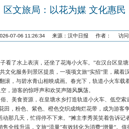
区文旅局：以花为媒 文化惠民
6-07-06 11:26:34
来源：
汉中日报
作者：
访问
孩子看了水上表演，还坐了花海小火车。”在汉台区皇
共文化服务到景区提质，一项项文旅“实招”里，藏着汉
浪翻滚，与碧水青山相映成画。春光下，轨道小火车载
上空，游客的惊呼声和欢笑声随风飘荡。
俗、美食资源，在皇塘水乡打造轨道小火车、低空索道
油菜花田，粉色、紫色、橙色交织成绚烂花带，成为游客
动那几天，忙得停不下来。”摊主李秀英笑着告诉记者
销售全线升温，文旅“流量”有效转化为消费“增量”。