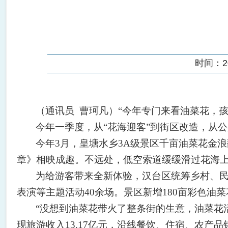
时间：202
（通讯员
曹珂凡
）“今年专门来看油菜花，
今年一季度，从“花海迎客”到街区改造，从公
今年3月，皇塘水乡3A级景区千亩油菜花金
章》相映成趣。不远处，低空索道缓缓滑过花海
为给游客带来全新体验，汉台区统筹乡村、民
表演等主题活动40余场。景区新增180亩彩色
“没想到油菜花带火了整条街的生意，油菜花活
现旅游收入13.17亿元，沿线餐饮、住宿、农产品