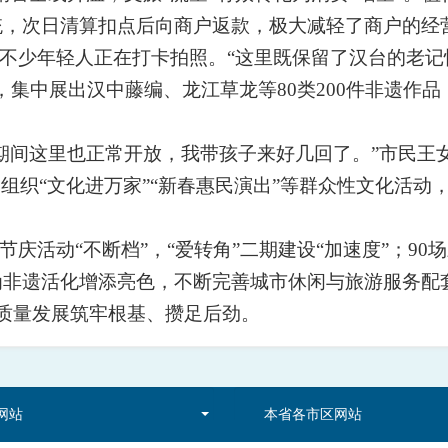
统，次日清算扣点后向商户返款，极大减轻了商户的经
，不少年轻人正在打卡拍照。“这里既保留了汉台的老
，集中展出汉中藤编、龙江草龙等80类200件非遗作
期间这里也正常开放，我带孩子来好几回了。”市民王
时，组织“文化进万家”“新春惠民演出”等群众性文化活
节庆活动“不断档”，“爱转角”二期建设“加速度”；9
非遗活化增添亮色，不断完善城市休闲与旅游服务配套
旅高质量发展筑牢根基、攒足后劲。
网站
本省各市区网站