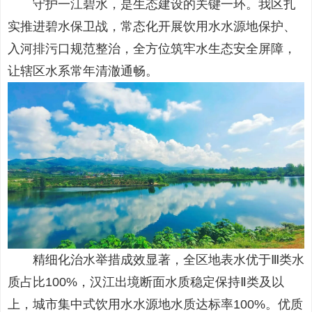
守护一江碧水，是生态建设的关键一环。我区扎
实推进碧水保卫战，常态化开展饮用水水源地保护、
入河排污口规范整治，全方位筑牢水生态安全屏障，
让辖区水系常年清澈通畅。
精细化治水举措成效显著，全区地表水优于Ⅲ类水
质占比100%，汉江出境断面水质稳定保持Ⅱ类及以
上，城市集中式饮用水水源地水质达标率100%。优质