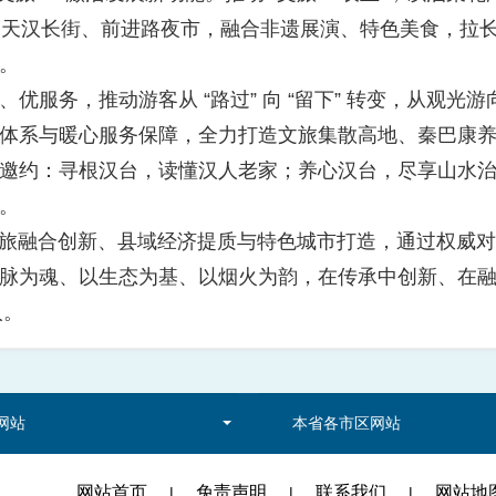
点亮天汉长街、前进路夜市，融合非遗展演、特色美食，拉长消
。
务，推动游客从 “路过” 向 “留下” 转变，从观光
体系与暖心服务保障，全力打造文旅集散高地、秦巴康
约：寻根汉台，读懂汉人老家；养心汉台，尽享山水治
。
旅融合创新、县域经济提质与特色城市打造，通过权威
脉为魂、以生态为基、以烟火为韵，在传承中创新、在
人。
网站
本省各市区网站
网站首页
免责声明
联系我们
网站地
|
|
|