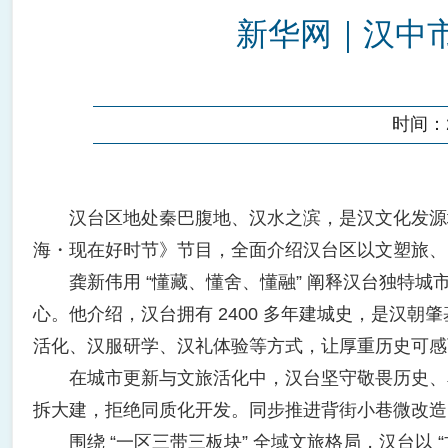
新华网｜汉中
时间：20
汉台区地处秦巴腹地、汉水之滨，是汉文化发源地
海・现在好时节》节目，全面介绍汉台区以文塑旅、
龚新伟用 “懂藏、懂舍、懂融” 阐释汉台独特城
心。他介绍，汉台拥有 2400 多年建城史，是汉
活化、汉服研学、汉礼体验等方式，让厚重历史可感
在城市更新与文旅活化中，汉台坚守敬畏历史、尊
拆大建，拒绝同质化开发。同步推进背街小巷微改造
围绕 “一区三带三板块” 全域文旅格局，汉台以 “